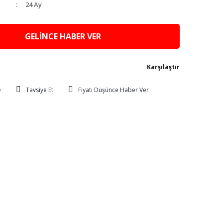
24 Ay
GELİNCE HABER VER
Karşılaştır
Tavsiye Et
Fiyatı Düşünce Haber Ver