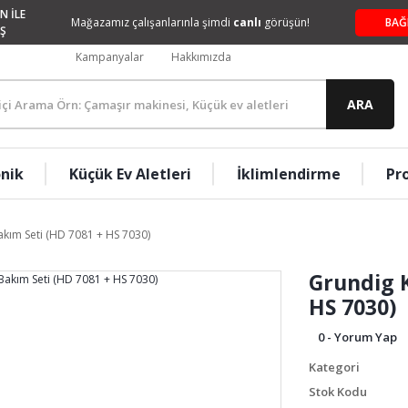
N İLE
Mağazamız çalışanlarınla şimdi
canlı
görüşün!
BAĞ
Ş
Kampanyalar
Hakkımızda
ARA
onik
Küçük Ev Aletleri
İklimlendirme
Pr
akım Seti (HD 7081 + HS 7030)
Grundig K
HS 7030)
0 - Yorum Yap
Kategori
Stok Kodu