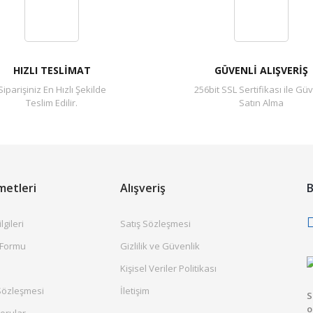
Yorum Yaz
HIZLI TESLİMAT
GÜVENLİ ALIŞVERİŞ
Siparişiniz En Hızlı Şekilde
256bit SSL Sertifikası ile Güv
Teslim Edilir.
Satın Alma
metleri
Alışveriş
B
gileri
Satış Sözleşmesi
 Formu
Gizlilik ve Güvenlik
Kişisel Veriler Politikası
Sözleşmesi
İletişim
S
o