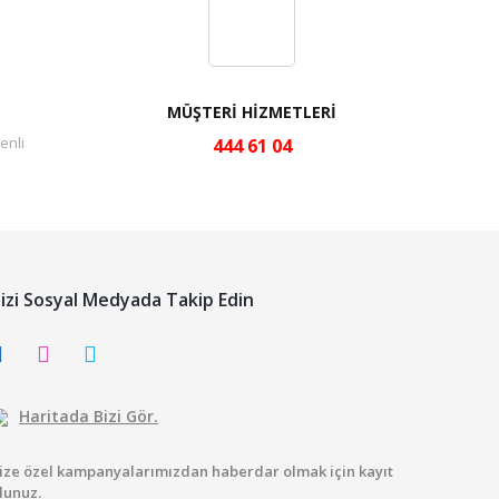
MÜŞTERİ HİZMETLERİ
enli
444 61 04
izi Sosyal Medyada Takip Edin
Haritada Bizi Gör.
ize özel kampanyalarımızdan haberdar olmak için kayıt
lunuz.