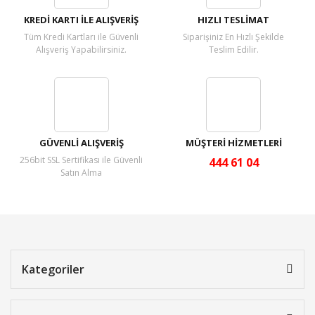
KREDİ KARTI İLE ALIŞVERİŞ
HIZLI TESLİMAT
Tüm Kredi Kartları ile Güvenli
Siparişiniz En Hızlı Şekilde
Alışveriş Yapabilirsiniz.
Teslim Edilir.
GÜVENLİ ALIŞVERİŞ
MÜŞTERİ HİZMETLERİ
256bit SSL Sertifikası ile Güvenli
444 61 04
Satın Alma
Kategoriler