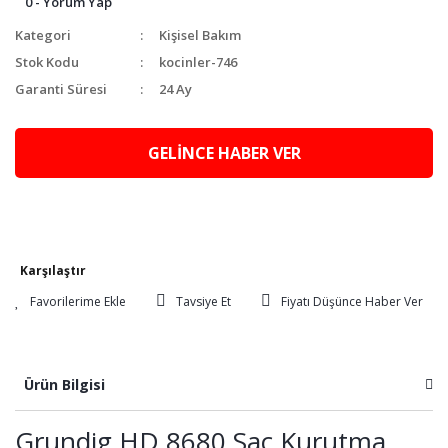
0 - Yorum Yap
Kategori
Kişisel Bakım
Stok Kodu
kocinler-746
Garanti Süresi
24 Ay
GELİNCE HABER VER
Karşılaştır
Tavsiye Et
Fiyatı Düşünce Haber Ver
Ürün Bilgisi
Grundig HD 8680 Saç Kurutma