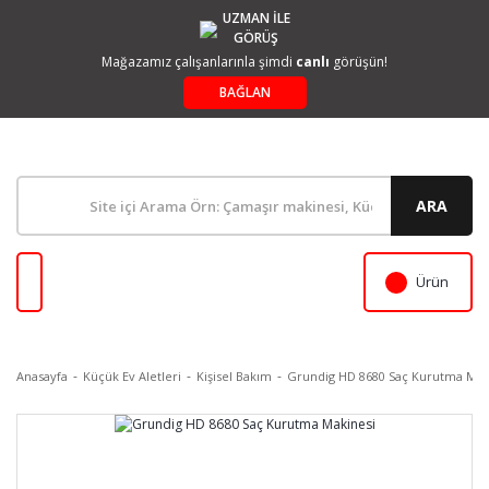
UZMAN İLE
GÖRÜŞ
Mağazamız çalışanlarınla şimdi
canlı
görüşün!
BAĞLAN
ARA
Ürün
Anasayfa
Küçük Ev Aletleri
Kişisel Bakım
Grundig HD 8680 Saç Kurutma Mak