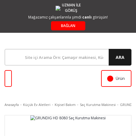
UZMAN İLE
GÖRÜŞ
Mağazamız çalışanlarınla şimdi
canlı
görüşün!
BAĞLAN
ARA
Ürün
Anasayfa
Küçük Ev Aletleri
Kişisel Bakım
Saç Kurutma Makinesi
GRUNDIG 