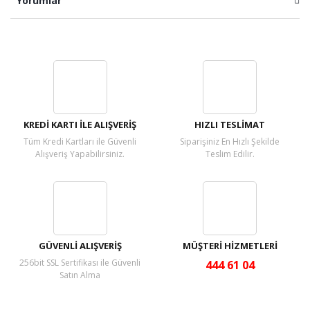
Yorumlar
Bu ürüne ilk yorumu siz yapın!
Yorum Yaz
KREDİ KARTI İLE ALIŞVERİŞ
HIZLI TESLİMAT
Tüm Kredi Kartları ile Güvenli
Siparişiniz En Hızlı Şekilde
Alışveriş Yapabilirsiniz.
Teslim Edilir.
GÜVENLİ ALIŞVERİŞ
MÜŞTERİ HİZMETLERİ
256bit SSL Sertifikası ile Güvenli
444 61 04
Satın Alma