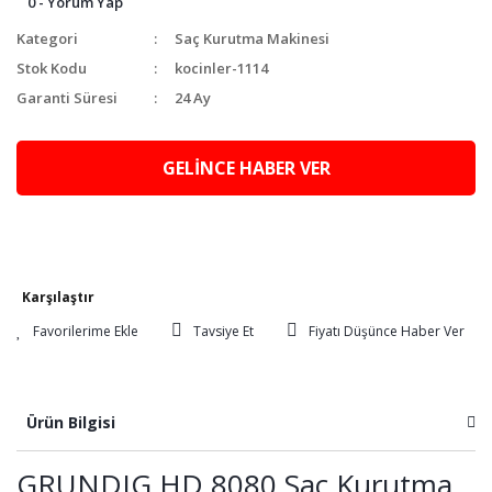
0 - Yorum Yap
Kategori
Saç Kurutma Makinesi
Stok Kodu
kocinler-1114
Garanti Süresi
24 Ay
GELİNCE HABER VER
Karşılaştır
Tavsiye Et
Fiyatı Düşünce Haber Ver
Ürün Bilgisi
GRUNDIG HD 8080 Saç Kurutma