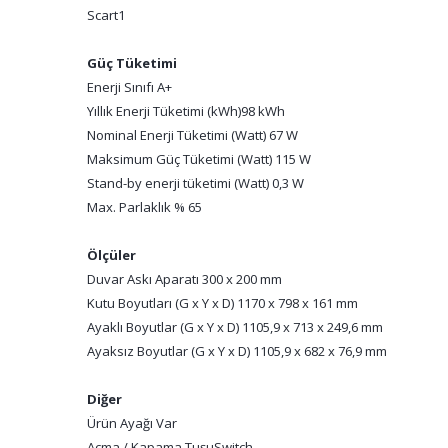
Scart
1
Güç Tüketimi
Enerji Sınıfı A+
Yıllık Enerji Tüketimi (kWh)
98 kWh
Nominal Enerji Tüketimi (Watt) 67 W
Maksimum Güç Tüketimi (Watt) 115 W
Stand-by enerji tüketimi (Watt) 0,3 W
Max. Parlaklık % 65
Ölçüler
Duvar Askı Aparatı 300 x 200 mm
Kutu Boyutları (G x Y x D) 1170 x 798 x 161 mm
Ayaklı Boyutlar (G x Y x D) 1105,9 x 713 x 249,6 mm
Ayaksız Boyutlar (G x Y x D) 1105,9 x 682 x 76,9 mm
Diğer
Ürün Ayağı Var
Açma / Kapama Tuşu
Switch