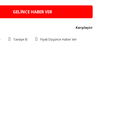
GELİNCE HABER VER
Karşılaştır
Tavsiye Et
Fiyatı Düşünce Haber Ver