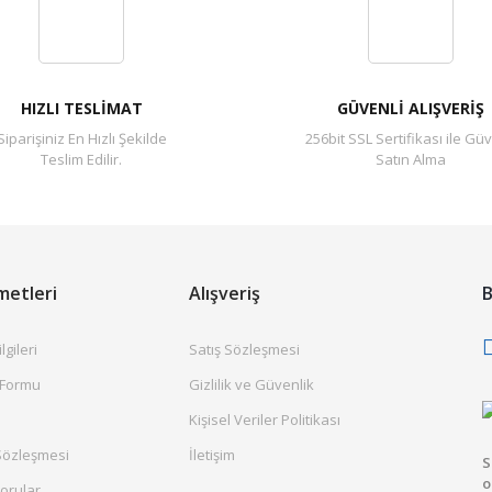
Yorum Yaz
HIZLI TESLİMAT
GÜVENLİ ALIŞVERİŞ
Siparişiniz En Hızlı Şekilde
256bit SSL Sertifikası ile Güv
Teslim Edilir.
Satın Alma
metleri
Alışveriş
B
gileri
Satış Sözleşmesi
 Formu
Gizlilik ve Güvenlik
Kişisel Veriler Politikası
Sözleşmesi
İletişim
S
o
orular