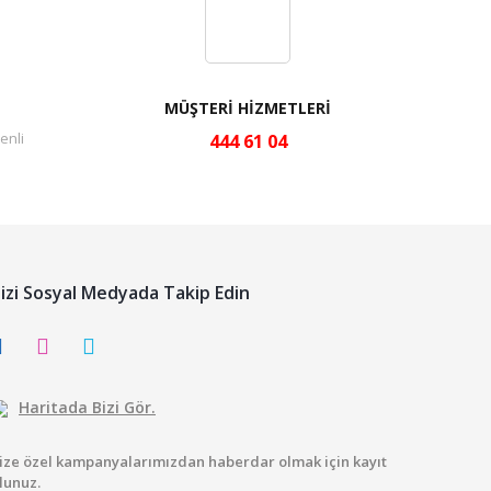
MÜŞTERİ HİZMETLERİ
enli
444 61 04
izi Sosyal Medyada Takip Edin
Haritada Bizi Gör.
ize özel kampanyalarımızdan haberdar olmak için kayıt
lunuz.