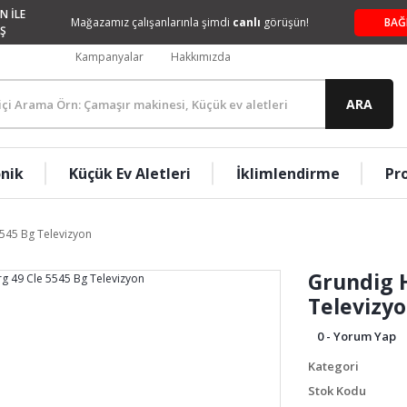
N İLE
Mağazamız çalışanlarınla şimdi
canlı
görüşün!
BAĞ
Ş
Kampanyalar
Hakkımızda
ARA
onik
Küçük Ev Aletleri
İklimlendirme
Pr
545 Bg Televizyon
Grundig 
Televizy
0 - Yorum Yap
Kategori
Stok Kodu