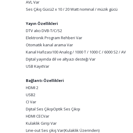
AVL Var
Ses Çıkış Gücü
2 x 10 / 20 Watt nominal / müzik gücü
Yayın Özellikleri
DTV alıcı DVB-T/C/S2
Elektronik Program Rehberi
Var
Otomatik kanal arama Var
Kanal Hafızası
100 Analog / 1000 T / 1000 C / 6000 S2 / AV
Dijital yayında dil ve altyazı desteği Var
USB Kayıt
Var
Bağlantı Özellikleri
HDMI 2
USB
2
CI Var
Dijital Ses Çıkışı
Optik Ses Çıkışı
HDMI CEC
Var
Kulaklık Girişi Var
Line-out Ses çıkış Var(Kulaklık Üzerinden)