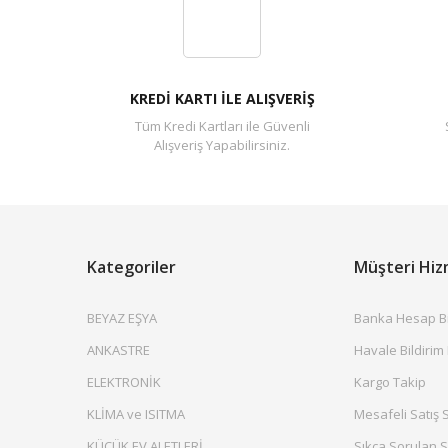
KREDİ KARTI İLE ALIŞVERİŞ
Tüm Kredi Kartları ile Güvenli
Alışveriş Yapabilirsiniz.
Kategoriler
Müşteri Hiz
BEYAZ EŞYA
Banka Hesap Bil
ANKASTRE
Havale Bildirim
ELEKTRONİK
Kargo Takip
KLİMA ve ISITMA
Mesafeli Satış 
KÜÇÜK EV ALETLERİ
Sıkça Sorulan S