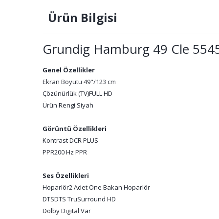
Ürün Bilgisi
Grundig Hamburg 49 Cle 5545
Genel Özellikler
Ekran Boyutu 49"/123 cm
Çözünürlük (TV)
FULL HD
Ürün Rengi Siyah
Görüntü Özellikleri
Kontrast DCR PLUS
PPR
200 Hz PPR
Ses Özellikleri
Hoparlör
2 Adet Öne Bakan Hoparlör
DTS
DTS TruSurround HD
Dolby Digital Var