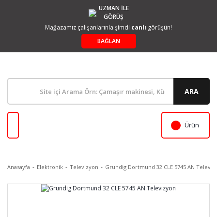
UZMAN İLE
GÖRÜŞ
Mağazamız çalışanlarınla şimdi
canlı
görüşün!
BAĞLAN
ARA
Ürün
Anasayfa
Elektronik
Televizyon
Grundig Dortmund 32 CLE 5745 AN Televiz