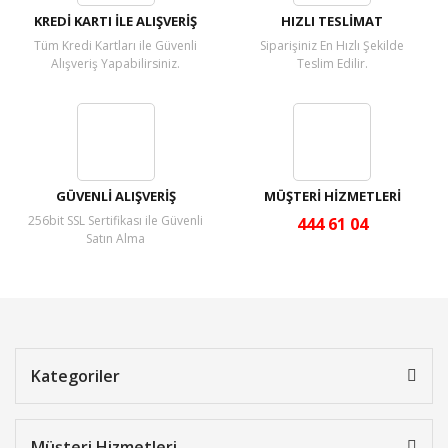
KREDİ KARTI İLE ALIŞVERİŞ
HIZLI TESLİMAT
Tüm Kredi Kartları ile Güvenli
Siparişiniz En Hızlı Şekilde
Alışveriş Yapabilirsiniz.
Teslim Edilir.
GÜVENLİ ALIŞVERİŞ
MÜŞTERİ HİZMETLERİ
256bit SSL Sertifikası ile Güvenli
444 61 04
Satın Alma
Kategoriler
Müşteri Hizmetleri