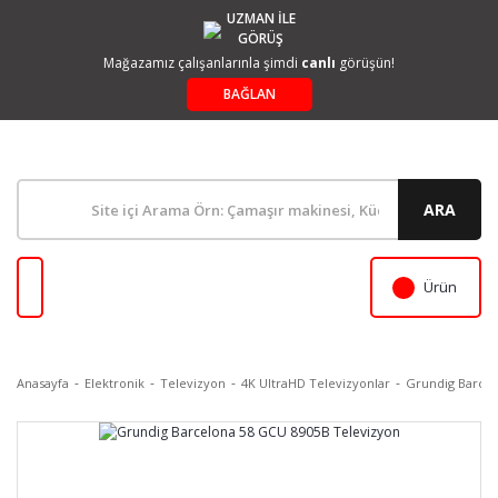
UZMAN İLE
GÖRÜŞ
Mağazamız çalışanlarınla şimdi
canlı
görüşün!
BAĞLAN
ARA
Ürün
Anasayfa
Elektronik
Televizyon
4K UltraHD Televizyonlar
Grundig Barcel