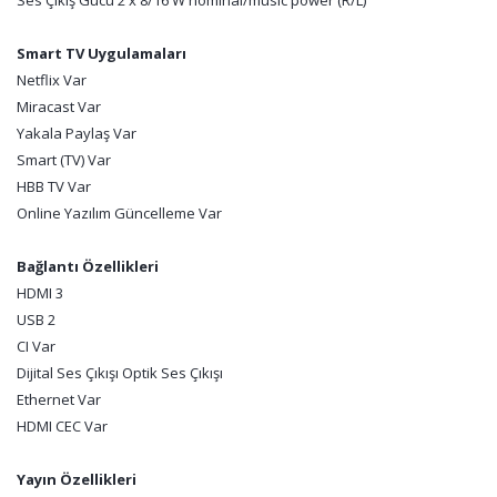
Ses Çıkış Gücü 2 x 8/16 W nominal/music power (R/L)
Smart TV Uygulamaları
Netflix Var
Miracast Var
Yakala Paylaş Var
Smart (TV) Var
HBB TV Var
Online Yazılım Güncelleme Var
Bağlantı Özellikleri
HDMI 3
USB 2
CI Var
Dijital Ses Çıkışı Optik Ses Çıkışı
Ethernet Var
HDMI CEC Var
Yayın Özellikleri