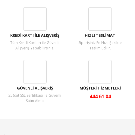
Bu ürüne ilk yorumu siz yapın!
Yorum Yaz
KREDİ KARTI İLE ALIŞVERİŞ
HIZLI TESLİMAT
Tüm Kredi Kartları ile Güvenli
Siparişiniz En Hızlı Şekilde
Alışveriş Yapabilirsiniz.
Teslim Edilir.
GÜVENLİ ALIŞVERİŞ
MÜŞTERİ HİZMETLERİ
256bit SSL Sertifikası ile Güvenli
444 61 04
Satın Alma