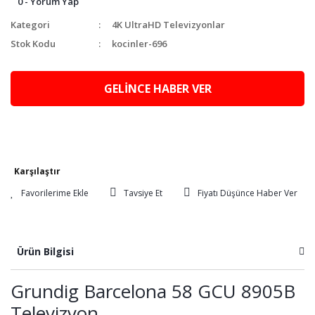
0 - Yorum Yap
Kategori
4K UltraHD Televizyonlar
Stok Kodu
kocinler-696
GELİNCE HABER VER
Karşılaştır
Tavsiye Et
Fiyatı Düşünce Haber Ver
Ürün Bilgisi
Grundig Barcelona 58 GCU 8905B
Televizyon