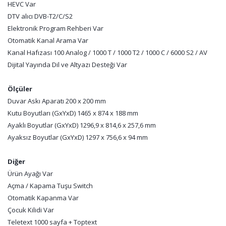
HEVC Var
DTV alıcı DVB-T2/C/S2
Elektronik Program Rehberi Var
Otomatik Kanal Arama Var
Kanal Hafızası 100 Analog / 1000 T / 1000 T2 / 1000 C / 6000 S2 / AV
Dijital Yayında Dil ve Altyazı Desteği Var
Ölçüler
Duvar Askı Aparatı 200 x 200 mm
Kutu Boyutları (GxYxD) 1465 x 874 x 188 mm
Ayaklı Boyutlar (GxYxD) 1296,9 x 814,6 x 257,6 mm
Ayaksız Boyutlar (GxYxD) 1297 x 756,6 x 94 mm
Diğer
Ürün Ayağı Var
Açma / Kapama Tuşu Switch
Otomatik Kapanma Var
Çocuk Kilidi Var
Teletext 1000 sayfa + Toptext