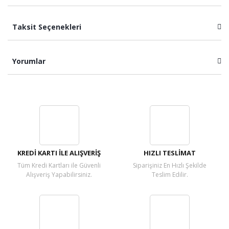
Taksit Seçenekleri
Yorumlar
Bu ürüne ilk yorumu siz yapın!
Yorum Yaz
KREDİ KARTI İLE ALIŞVERİŞ
HIZLI TESLİMAT
Tüm Kredi Kartları ile Güvenli
Siparişiniz En Hızlı Şekilde
Alışveriş Yapabilirsiniz.
Teslim Edilir.