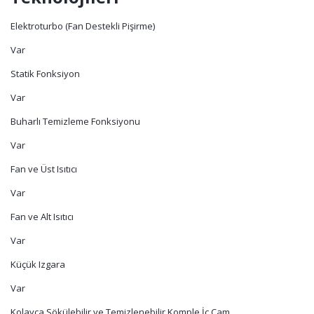
Elektroturbo (Fan Destekli Pişirme)
Var
Statik Fonksiyon
Var
Buharlı Temizleme Fonksiyonu
Var
Fan ve Üst Isıtıcı
Var
Fan ve Alt Isıtıcı
Var
Küçük Izgara
Var
Kolayca Sökülebilir ve Temizlenebilir Komple İç Cam