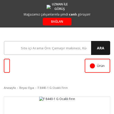
UZMAN İLE
GÖRÜŞ
Mağazamız çalışanlarınla şimdi
canlı
görüşün!
BAĞLAN
ARA
Ürün
Anasayfa
Beyaz Eşya
F 8440-1 G Ocaklı Fırın