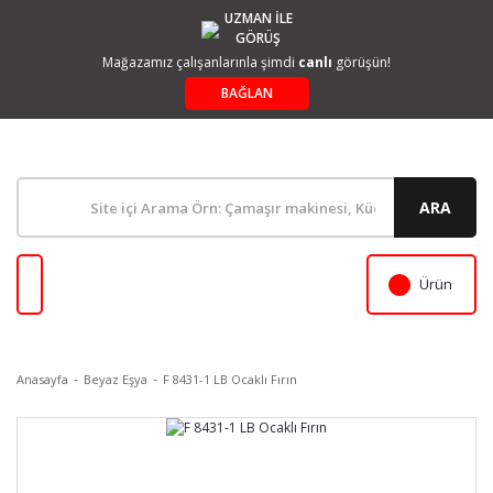
UZMAN İLE
GÖRÜŞ
Mağazamız çalışanlarınla şimdi
canlı
görüşün!
BAĞLAN
ARA
Ürün
Anasayfa
Beyaz Eşya
F 8431-1 LB Ocaklı Fırın