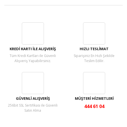
Bu ürüne ilk yorumu siz yapın!
Yorum Yaz
KREDİ KARTI İLE ALIŞVERİŞ
HIZLI TESLİMAT
Tüm Kredi Kartları ile Güvenli
Siparişiniz En Hızlı Şekilde
Alışveriş Yapabilirsiniz.
Teslim Edilir.
GÜVENLİ ALIŞVERİŞ
MÜŞTERİ HİZMETLERİ
256bit SSL Sertifikası ile Güvenli
444 61 04
Satın Alma