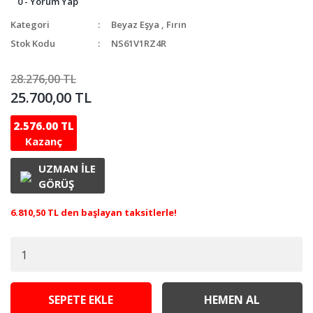
0 - Yorum Yap
Kategori
Beyaz Eşya
,
Fırın
Stok Kodu
NS61V1RZ4R
28.276,00 TL
25.700,00 TL
2.576.00 TL
Kazanç
UZMAN İLE
GÖRÜŞ
6.810,50 TL den başlayan taksitlerle!
SEPETE EKLE
HEMEN AL