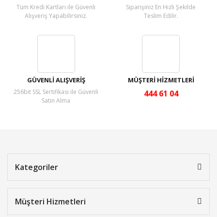
Tüm Kredi Kartları ile Güvenli
Siparişiniz En Hızlı Şekilde
Alışveriş Yapabilirsiniz.
Teslim Edilir.
GÜVENLİ ALIŞVERİŞ
MÜŞTERİ HİZMETLERİ
256bit SSL Sertifikası ile Güvenli
444 61 04
Satın Alma
Kategoriler
Müşteri Hizmetleri