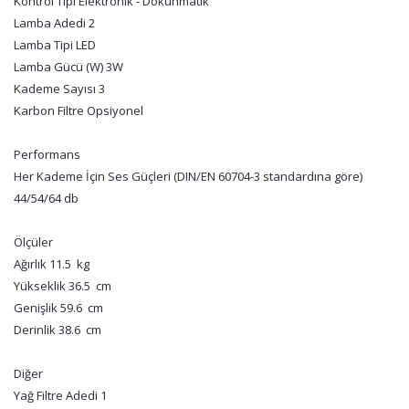
Kontrol Tipi Elektronik - Dokunmatik
Lamba Adedi 2
Lamba Tipi LED
Lamba Gücü (W) 3W
Kademe Sayısı 3
Karbon Filtre Opsiyonel
Performans
Her Kademe İçin Ses Güçleri (DIN/EN 60704-3 standardına göre)
44/54/64 db
Ölçüler
Ağırlık 11.5 kg
Yükseklik 36.5 cm
Genişlik 59.6 cm
Derinlik 38.6 cm
Diğer
Yağ Filtre Adedi 1