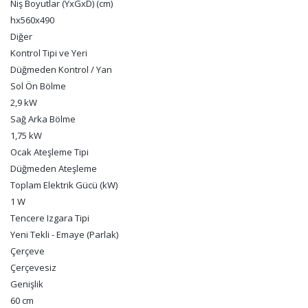
Niş Boyutlar (YxGxD) (cm)
hx560x490
Diğer
Kontrol Tipi ve Yeri
Düğmeden Kontrol / Yan
Sol Ön Bölme
2,9 kW
Sağ Arka Bölme
1,75 kW
Ocak Ateşleme Tipi
Düğmeden Ateşleme
Toplam Elektrik Gücü (kW)
1 W
Tencere Izgara Tipi
Yeni Tekli - Emaye (Parlak)
Çerçeve
Çerçevesiz
Genişlik
60 cm