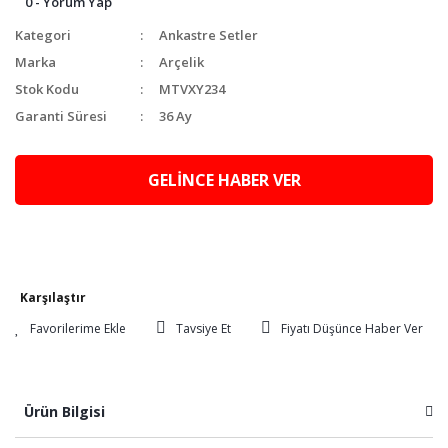
0 - Yorum Yap
Kategori
Ankastre Setler
Marka
Arçelik
Stok Kodu
MTVXY234
Garanti Süresi
36 Ay
GELİNCE HABER VER
Karşılaştır
Tavsiye Et
Fiyatı Düşünce Haber Ver
Ürün Bilgisi