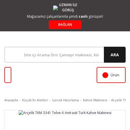
UZMAN İLE
GÖRÜŞ
Mağazamız çalışanlarınla şimdi
canlı
görüşün!
BAĞLAN
ARA
Ürün
Anasayfa
Küçük Ev Aletleri
İçecek Hazırlama
Kahve Makinesi
Arçelik TKM