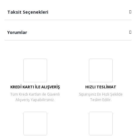
Taksit Seçenekleri
Yorumlar
Bu ürüne ilk yorumu siz yapın!
Yorum Yaz
KREDİ KARTI İLE ALIŞVERİŞ
HIZLI TESLİMAT
Tüm Kredi Kartları ile Güvenli
Siparişiniz En Hızlı Şekilde
Alışveriş Yapabilirsiniz.
Teslim Edilir.