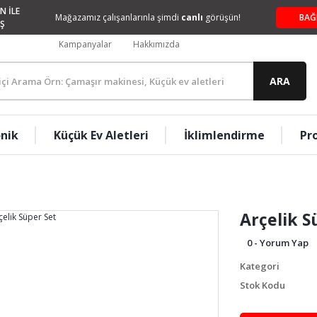
N İLE
Mağazamız çalışanlarınla şimdi
canlı
görüşün!
BAĞ
Ş
Kampanyalar
Hakkımızda
ARA
onik
Küçük Ev Aletleri
İklimlendirme
Pr
Arçelik S
0 - Yorum Yap
Kategori
Stok Kodu