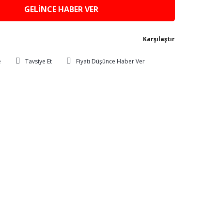
GELİNCE HABER VER
Karşılaştır
Tavsiye Et
Fiyatı Düşünce Haber Ver