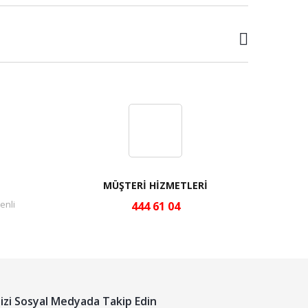
MÜŞTERİ HİZMETLERİ
enli
444 61 04
izi Sosyal Medyada Takip Edin