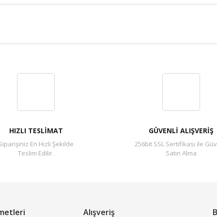
Bu ürüne ilk yorumu siz yapın!
Yorum Yaz
HIZLI TESLİMAT
GÜVENLİ ALIŞVERİŞ
Siparişiniz En Hızlı Şekilde
256bit SSL Sertifikası ile Güv
Teslim Edilir.
Satın Alma
metleri
Alışveriş
B