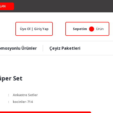
LAN
Üye Ol | Giriş Yap
Sepetim
Ürün
omosyonlu Ürünler
Çeyiz Paketleri
üper Set
Ankastre Setler
kocinler-714