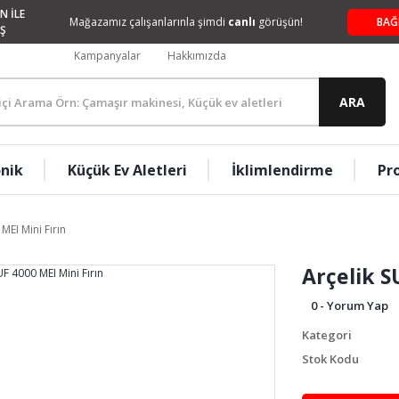
N İLE
Mağazamız çalışanlarınla şimdi
canlı
görüşün!
BAĞ
Ş
Kampanyalar
Hakkımızda
ARA
onik
Küçük Ev Aletleri
İklimlendirme
Pr
MEI Mini Fırın
Arçelik S
0 - Yorum Yap
Kategori
Stok Kodu