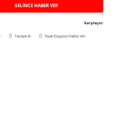
GELİNCE HABER VER
Karşılaştır
Tavsiye Et
Fiyatı Düşünce Haber Ver