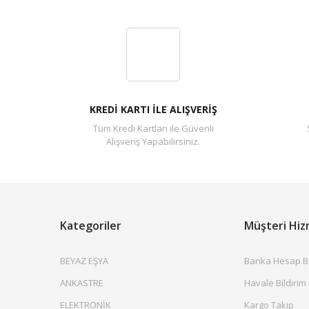
KREDİ KARTI İLE ALIŞVERİŞ
Tüm Kredi Kartları ile Güvenli
Alışveriş Yapabilirsiniz.
Kategoriler
Müşteri Hiz
BEYAZ EŞYA
Banka Hesap Bil
ANKASTRE
Havale Bildirim
ELEKTRONİK
Kargo Takip