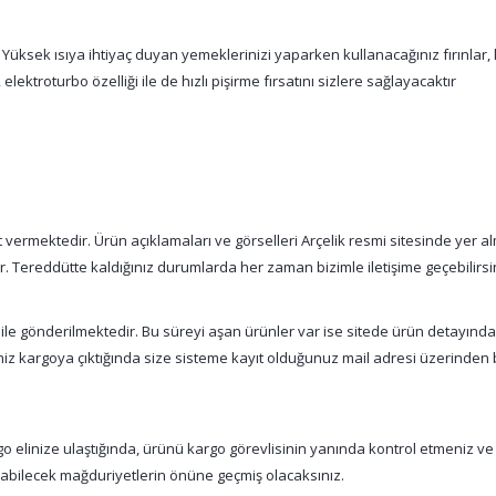
 Yüksek ısıya ihtiyaç duyan yemeklerinizi yaparken kullanacağınız fırınlar,
 elektroturbo özelliği ile de hızlı pişirme fırsatını sizlere sağlayacaktır
vermektedir. Ürün açıklamaları ve görselleri Arçelik resmi sitesinde yer alm
tır. Tereddütte kaldığınız durumlarda her zaman bizimle iletişime geçebilirsi
 ile gönderilmektedir. Bu süreyi aşan ürünler var ise sitede ürün detayınd
şiniz kargoya çıktığında size sisteme kayıt olduğunuz mail adresi üzerinde
 elinize ulaştığında, ürünü kargo görevlisinin yanında kontrol etmeniz ve
nabilecek mağduriyetlerin önüne geçmiş olacaksınız.