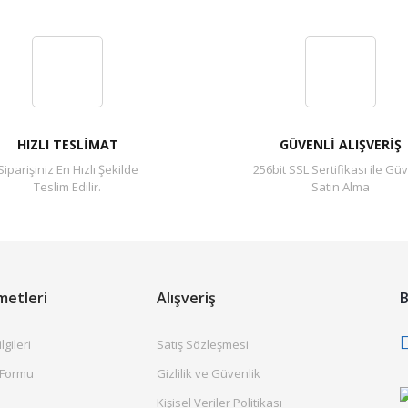
Bu ürüne ilk yorumu siz yapın!
Yorum Yaz
HIZLI TESLİMAT
GÜVENLİ ALIŞVERİŞ
Siparişiniz En Hızlı Şekilde
256bit SSL Sertifikası ile Güv
Teslim Edilir.
Satın Alma
metleri
Alışveriş
B
gileri
Satış Sözleşmesi
 Formu
Gizlilik ve Güvenlik
Kişisel Veriler Politikası