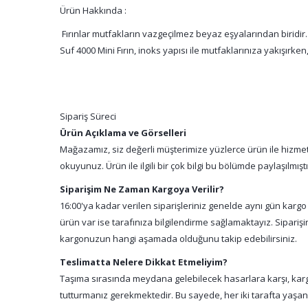
Ürün Hakkında :
Fırınlar mutfakların vazgeçilmez beyaz eşyalarından biridir.
Suf 4000 Mini Fırın, inoks yapısı ile mutfaklarınıza yakışırken,
Sipariş Süreci
Ürün Açıklama ve Görselleri
Mağazamız, siz değerli müşterimize yüzlerce ürün ile hizmet 
okuyunuz. Ürün ile ilgili bir çok bilgi bu bölümde paylaşılmış
Siparişim Ne Zaman Kargoya Verilir?
16:00'ya kadar verilen siparişleriniz genelde aynı gün kargo
ürün var ise tarafınıza bilgilendirme sağlamaktayız. Sipari
kargonuzun hangi aşamada olduğunu takip edebilirsiniz.
Teslimatta Nelere Dikkat Etmeliyim?
Taşıma sırasında meydana gelebilecek hasarlara karşı, kargo
tutturmanız gerekmektedir. Bu sayede, her iki tarafta yaşa