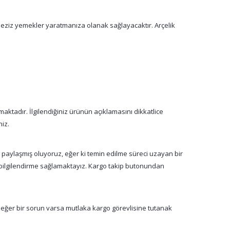
 leziz yemekler yaratmanıza olanak sağlayacaktır. Arçelik
aktadır. İlgilendiğiniz ürünün açıklamasını dikkatlice
niz.
a paylaşmış oluyoruz, eğer ki temin edilme süreci uzayan bir
n bilgilendirme sağlamaktayız. Kargo takip butonundan
 eğer bir sorun varsa mutlaka kargo görevlisine tutanak