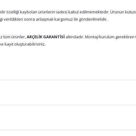
abilir özelliği kaybolan ürünlerin iadesi kabul edilmemektedir. Ürünün kutu
gi verildikten sonra anlaşmalı kargomuz ile gönderilmelidir.
z tüm ürünler,
ARÇELİK GARANTİSİ
altındadır. Montaj/kurulum gerektiren tü
e kayıt oluşturabilirsiniz.