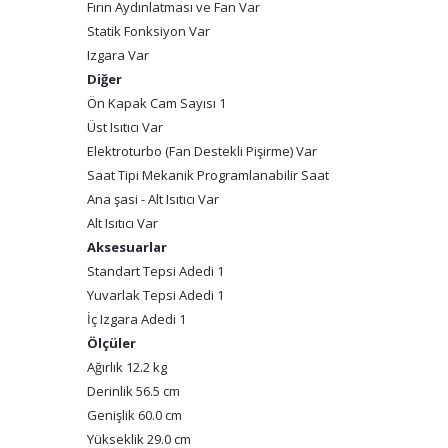
Fırın Aydınlatması ve Fan Var
Statik Fonksiyon Var
Izgara Var
Diğer
Ön Kapak Cam Sayısı 1
Üst Isıtıcı Var
Elektroturbo (Fan Destekli Pişirme) Var
Saat Tipi Mekanik Programlanabilir Saat
Ana şasi - Alt Isıtıcı Var
Alt Isıtıcı Var
Aksesuarlar
Standart Tepsi Adedi 1
Yuvarlak Tepsi Adedi 1
İç Izgara Adedi 1
Ölçüler
Ağırlık 12.2 kg
Derinlik 56.5 cm
Genişlik 60.0 cm
Yükseklik 29.0 cm