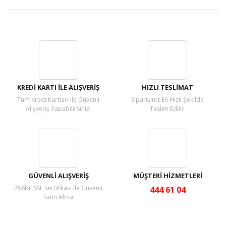
Bu ürüne ilk yorumu siz yapın!
Yorum Yaz
KREDİ KARTI İLE ALIŞVERİŞ
HIZLI TESLİMAT
Tüm Kredi Kartları ile Güvenli
Siparişiniz En Hızlı Şekilde
Alışveriş Yapabilirsiniz.
Teslim Edilir.
GÜVENLİ ALIŞVERİŞ
MÜŞTERİ HİZMETLERİ
256bit SSL Sertifikası ile Güvenli
444 61 04
Satın Alma