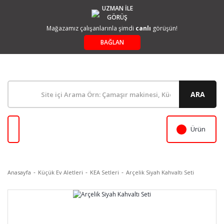
UZMAN İLE
GÖRÜŞ
Mağazamız çalışanlarınla şimdi
canlı
görüşün!
BAĞLAN
ARA
Ürün
Anasayfa
Küçük Ev Aletleri
KEA Setleri
Arçelik Siyah Kahvaltı Seti