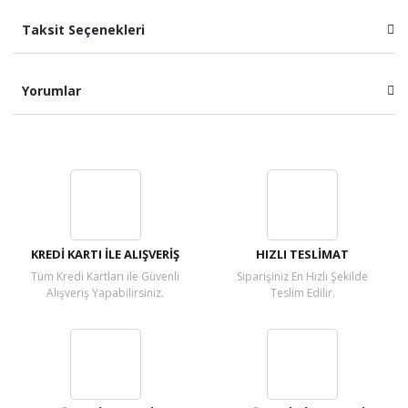
Taksit Seçenekleri
Yorumlar
Bu ürüne ilk yorumu siz yapın!
Yorum Yaz
KREDİ KARTI İLE ALIŞVERİŞ
HIZLI TESLİMAT
Tüm Kredi Kartları ile Güvenli
Siparişiniz En Hızlı Şekilde
Alışveriş Yapabilirsiniz.
Teslim Edilir.