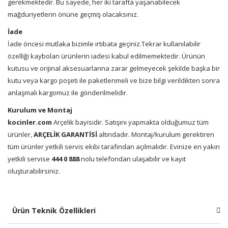
gerekmektedir. Bu sayede, her iki tarafta yaşanabilecek
mağduriyetlerin önüne geçmiş olacaksınız.
İade
İade öncesi mutlaka bizimle irtibata geçiniz.Tekrar kullanılabilir
özelliği kaybolan ürünlerin iadesi kabul edilmemektedir. Ürünün
kutusu ve orijinal aksesuarlarına zarar gelmeyecek şekilde başka bir
kutu veya kargo poşeti ile paketlenmeli ve bize bilgi verildikten sonra
anlaşmalı kargomuz ile gönderilmelidir.
Kurulum ve Montaj
kocinler.com
Arçelik bayisidir. Satışını yapmakta olduğumuz tüm
ürünler,
ARÇELİK GARANTİSİ
altındadır. Montaj/kurulum gerektiren
tüm ürünler yetkili servis ekibi tarafından açılmalıdır. Evinize en yakın
yetkili servise
444 0 888
nolu telefondan ulaşabilir ve kayıt
oluşturabilirsiniz.
Ürün Teknik Özellikleri