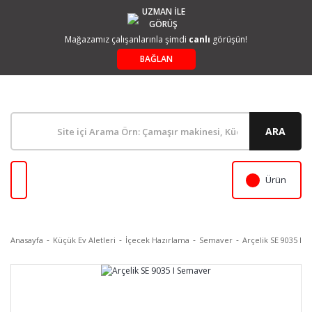
UZMAN İLE
GÖRÜŞ
Mağazamız çalışanlarınla şimdi
canlı
görüşün!
BAĞLAN
ARA
Ürün
Anasayfa
Küçük Ev Aletleri
İçecek Hazırlama
Semaver
Arçelik SE 9035 I 