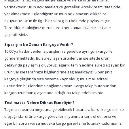
Mağazamız, siz değerli müşterimize yüzlerce ürün ile hizmet
vermektedir. Ürün açıklamaları ve görselleri Arçelik resmi sitesinde
yer almaktadır. İlgilendiğiniz ürünün açıklamasını dikkatlice
okuyunuz. Ürün ile ilgili bir çok bilgi bu bölümde paylaşılmıştır.
Tereddütte kaldığınız durumlarda her zaman bizimle iletişime
geçebilirsiniz.
Siparişim Ne Zaman Kargoya Verilir?
16:00'ya kadar verilen siparişleriniz genelde aynı gün kargo ile
gönderilmektedir. Bu süreyi aşan ürünler var ise sitede ürün
detayında paylaşmış oluyoruz, eğer ki temin edilme süreci uzayan bir
ürün var ise tarafınıza bilgilendirme sağlamaktayız. Siparişiniz
kargoya çıktığında size sisteme kayıt olduğunuz mail adresi
üzerinden bilgilendirme sağlamaktayız. Kargo takip butonundan
kargonuzun hangi aşamada olduğunu takip edebilirsiniz.
Teslimatta Nelere Dikkat Etmeliyim?
Taşıma sırasında meydana gelebilecek hasarlara karşı, kargo elinize
ulaştığında, ürünü kargo görevlisinin yanında kontrol etmeniz ve
eğer bir sorun varsa mutlaka kargo görevlisine tutanak tutturmanız