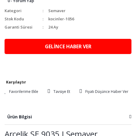
0 - Yorum Yap
Kategori
Semaver
Stok Kodu
kocinler-1056
Garanti Süresi
24 Ay
GELİNCE HABER VER
Karşılaştır
Tavsiye Et
Fiyatı Düşünce Haber Ver
Ürün Bilgisi
Arçelik SE 9035 I Semaver