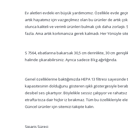
Ev aletleri evdeki en büyük yardımcımız. Özellikle evde g
artık hayatımız için vazgeçilmez olan bu ürünler de artık çok
olunca kaliteli ve verimli ürünleri bulmak çok daha zorlaştı
fazla. Ama artık korkmanıza gerek kalmadı. Her Yönüyle sitem
S 7564, ebatlarına bakarsak 30,5 cm derinlikte, 30 cm genişlik
halinde çıkarabilirsiniz. Ayrıca sadece 8 kg ağırlığında.
Genel özelliklerine baktığımızda HEPA 13 filtresi sayesinde
kapasitesinin dolduğunu gösteren ışıklı göstergesiyle berab
desibel ses çıkartıyor. Böylelikle sessiz çalışıyor ve rahatsı
etrafta toza dair hiçbir iz bırakmaz. Tüm bu özellikleriyle e
Güncel ürünler için sitemizi takipte kalın.
Sipariş Süreci