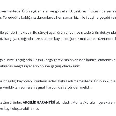
vermektedir. Ürün açıklamaları ve görselleri Arçelik resmi sitesinde yer alm
tır. Tereddütte kaldığınız durumlarda her zaman bizimle iletişime geçebilirsi
 ile gönderilmektedir. Bu süreyi aşan ürünler var ise sitede ürün detayınd
şiniz kargoya çıktığında size sisteme kayıt olduğunuz mail adresi üzerinde
 elinize ulaştığında, ürünü kargo görevlisinin yanında kontrol etmeniz ve
nabilecek mağduriyetlerin önüne geçmiş olacaksınız.
abilir özelliği kaybolan ürünlerin iadesi kabul edilmemektedir. Ürünün kutu
gi verildikten sonra anlaşmalı kargomuz ile gönderilmelidir.
z tüm ürünler,
ARÇELİK GARANTİSİ
altındadır. Montaj/kurulum gerektiren tü
e kayıt oluşturabilirsiniz.