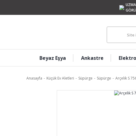
UZMA
GÖRÜ
Beyaz Eşya
Ankastre
Elektr
Anasayfa
Küçük Ev Aletleri
Süpürge
Süpürge
Arçelik S 75