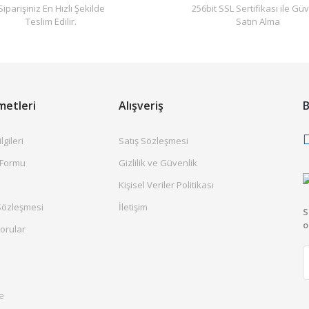
Siparişiniz En Hızlı Şekilde
256bit SSL Sertifikası ile Güv
Teslim Edilir.
Satın Alma
metleri
Alışveriş
B
gileri
Satış Sözleşmesi
 Formu
Gizlilik ve Güvenlik
Kişisel Veriler Politikası
Sözleşmesi
İletişim
S
o
orular
e