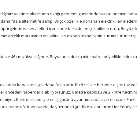
eçirdiğimiz vaktin maksimuma çıktığı pandemi günlerinde bunun önemini bi
 daha fazla alternatife sahip. Birçok özellikle donanan elektrikli ev aletler
. Süpürgelerin ise ev aletleri içerisinde belki de en çok bilinen ürün. Bu 
iz Arçelik markasının en kaliteli ve en son teknolojinin sürümü ürünleriyl
te ve 46 cm yüksekliğinde. Boyutları oldukça minimal ve böylelikle oldukça p
 toz tutma kapasitesi çok daha fazla arttı. Bu özellikle beraber dışarı toz
er önceden haberdar olabiliyorsunuz. 6 metre kablosu ve 2,7 litre hacminde
z etmiyor. Kontrol sistemiyle emiş gücünü ayarlamak da sizin elinizde. Farklı 
lektrik tasarrufu konusunda da yüzünüzü güldürecek bu ürün Her Yönüyle sites