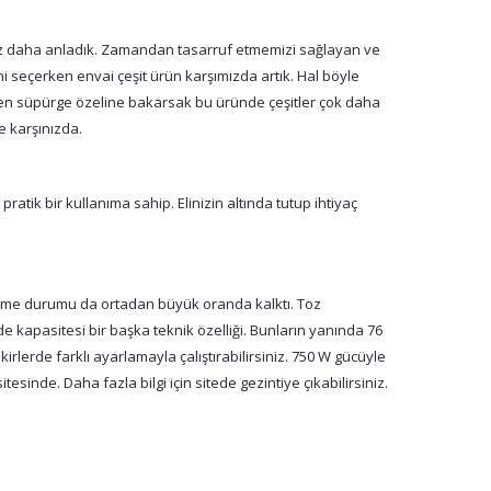
raz daha anladık. Zamandan tasarruf etmemizi sağlayan ve
ini seçerken envai çeşit ürün karşımızda artık. Hal böyle
yüzden süpürge özeline bakarsak bu üründe çeşitler çok daha
e karşınızda.
ratik bir kullanıma sahip. Elinizin altında tutup ihtiyaç
 verme durumu da ortadan büyük oranda kalktı. Toz
 kapasitesi bir başka teknik özelliği. Bunların yanında 76
kirlerde farklı ayarlamayla çalıştırabilirsiniz. 750 W gücüyle
inde. Daha fazla bilgi için sitede gezintiye çıkabilirsiniz.