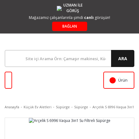
UZMAN İLE
GÖRÜŞ
Mağazamız çalışanlarınla şimdi
canlı
görüşün!
BAĞLAN
ARA
Ürün
Anasayfa
Küçük Ev Aletleri
Süpürge
Süpürge
Arçelik S 6996 Vaqua 3in1 Su