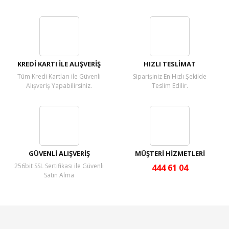
Bu ürüne ilk yorumu siz yapın!
Yorum Yaz
KREDİ KARTI İLE ALIŞVERİŞ
HIZLI TESLİMAT
Tüm Kredi Kartları ile Güvenli
Siparişiniz En Hızlı Şekilde
Alışveriş Yapabilirsiniz.
Teslim Edilir.
GÜVENLİ ALIŞVERİŞ
MÜŞTERİ HİZMETLERİ
256bit SSL Sertifikası ile Güvenli
444 61 04
Satın Alma