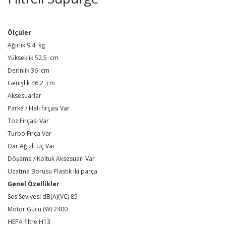
Ölçüler
Ağırlık 9.4 kg
Yükseklik 52.5 cm
Derinlik 36 cm
Genişlik 46.2 cm
Aksesuarlar
Parke / Halı fırçası Var
Toz Fırçası Var
Turbo Fırça Var
Dar Ağızlı Uç Var
Döşeme / Koltuk Aksesuarı Var
Uzatma Borusu Plastik iki parça
Genel Özellikler
Ses Seviyesi dB(A)(VC) 85
Motor Gücü (W) 2400
HEPA filtre H13