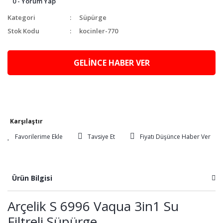
0 - Yorum Yap
Kategori
Süpürge
Stok Kodu
kocinler-770
GELİNCE HABER VER
Karşılaştır
Tavsiye Et
Fiyatı Düşünce Haber Ver
Ürün Bilgisi
Arçelik S 6996 Vaqua 3in1 Su
Filtreli Süpürge