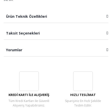
Ürün Teknik Özellikleri
Taksit Seçenekleri
Yorumlar
Bu ürüne ilk yorumu siz yapın!
Yorum Yaz
KREDİ KARTI İLE ALIŞVERİŞ
HIZLI TESLİMAT
Tüm Kredi Kartları ile Güvenli
Siparişiniz En Hızlı Şekilde
Alışveriş Yapabilirsiniz.
Teslim Edilir.