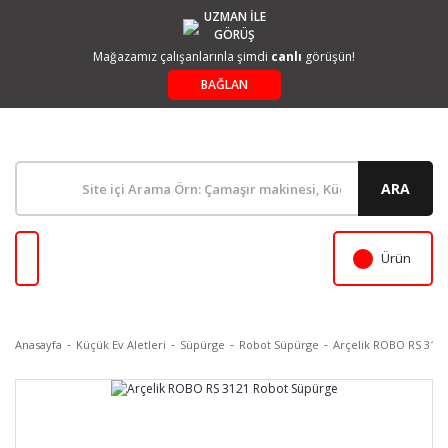
UZMAN İLE
GÖRÜŞ
Mağazamız çalışanlarınla şimdi
canlı
görüşün!
BAĞLAN
ARA
Ürün
Anasayfa
Küçük Ev Aletleri
Süpürge
Robot Süpürge
Arçelik ROBO RS 312