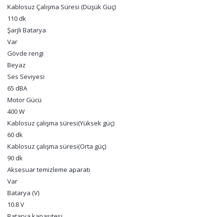
Kablosuz Çalışma Süresi (Düşük Güç)
110 dk
Şarjlı Batarya
Var
Gövde rengi
Beyaz
Ses Seviyesi
65 dBA
Motor Gücü
400 W
Kablosuz çalışma süresi(Yüksek güç)
60 dk
Kablosuz çalışma süresi(Orta güç)
90 dk
Aksesuar temizleme aparatı
Var
Batarya (V)
10.8 V
Batarya kapasitesi