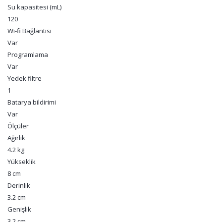
Su kapasitesi (mL)
120
Wi-fi Bağlantısı
Var
Programlama
Var
Yedek filtre
1
Batarya bildirimi
Var
Ölçüler
Ağırlık
4.2 kg
Yükseklik
8 cm
Derinlik
3.2 cm
Genişlik
3.2 cm