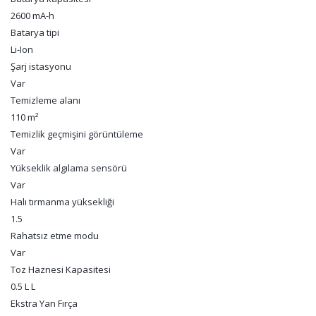
2600 mA-h
Batarya tipi
Li-Ion
Şarj istasyonu
Var
Temizleme alanı
110 m²
Temizlik geçmişini görüntüleme
Var
Yükseklik algılama sensörü
Var
Halı tırmanma yüksekliği
1.5
Rahatsız etme modu
Var
Toz Haznesi Kapasitesi
0.5 L L
Ekstra Yan Fırça