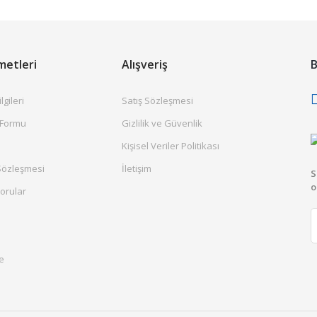
metleri
Alışveriş
B
gileri
Satış Sözleşmesi
 Formu
Gizlilik ve Güvenlik
Kişisel Veriler Politikası
Sözleşmesi
İletişim
S
o
orular
e