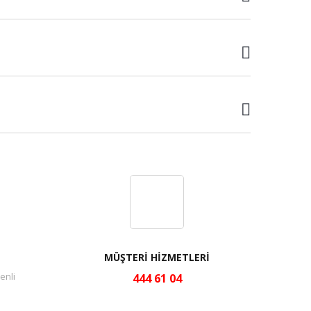
MÜŞTERİ HİZMETLERİ
enli
444 61 04