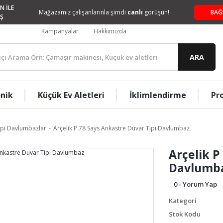
N İLE
Mağazamız çalışanlarınla şimdi
canlı
görüşün!
BAĞ
Ş
Kampanyalar
Hakkımızda
ARA
onik
Küçük Ev Aletleri
İklimlendirme
Pr
ipi Davlumbazlar
Arçelik P 78 Says Ankastre Duvar Tipi Davlumbaz
Arçelik P
Davlumb
0 - Yorum Yap
Kategori
Stok Kodu