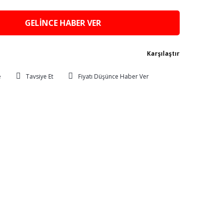
GELİNCE HABER VER
Karşılaştır
Tavsiye Et
Fiyatı Düşünce Haber Ver