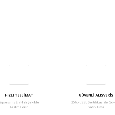
Bu ürüne ilk yorumu siz yapın!
Yorum Yaz
HIZLI TESLİMAT
GÜVENLİ ALIŞVERİŞ
Siparişiniz En Hızlı Şekilde
256bit SSL Sertifikası ile Güv
Teslim Edilir.
Satın Alma