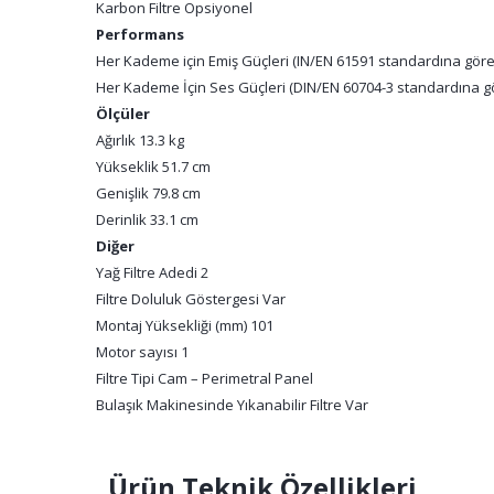
Karbon Filtre Opsiyonel
Performans
Her Kademe için Emiş Güçleri (IN/EN 61591 standardına göre) 4
Her Kademe İçin Ses Güçleri (DIN/EN 60704-3 standardına göre
Ölçüler
Ağırlık 13.3 kg
Yükseklik 51.7 cm
Genişlik 79.8 cm
Derinlik 33.1 cm
Diğer
Yağ Filtre Adedi 2
Filtre Doluluk Göstergesi Var
Montaj Yüksekliği (mm) 101
Motor sayısı 1
Filtre Tipi Cam – Perimetral Panel
Bulaşık Makinesinde Yıkanabilir Filtre Var
Ürün Teknik Özellikleri