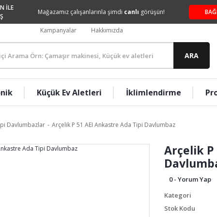
N İLE
Mağazamız çalışanlarınla şimdi
canlı
görüşün!
BAĞ
Ş
Kampanyalar
Hakkımızda
ARA
onik
Küçük Ev Aletleri
İklimlendirme
Pr
ipi Davlumbazlar
Arçelik P 51 AEI Ankastre Ada Tipi Davlumbaz
Arçelik P
Davlumb
0 - Yorum Yap
Kategori
Stok Kodu