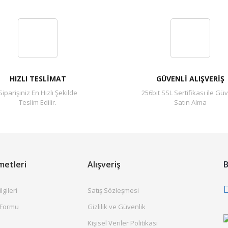
Bu ürüne ilk yorumu siz yapın!
Yorum Yaz
HIZLI TESLİMAT
GÜVENLİ ALIŞVERİŞ
Siparişiniz En Hızlı Şekilde
256bit SSL Sertifikası ile Güv
Teslim Edilir.
Satın Alma
metleri
Alışveriş
B
gileri
Satış Sözleşmesi
 Formu
Gizlilik ve Güvenlik
Kişisel Veriler Politikası