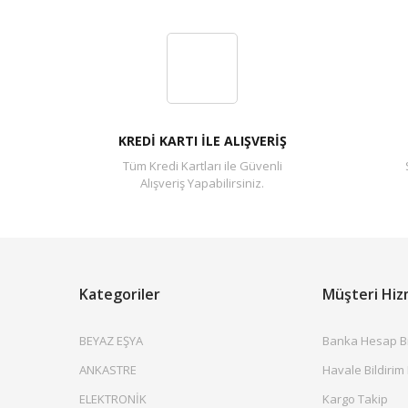
KREDİ KARTI İLE ALIŞVERİŞ
Tüm Kredi Kartları ile Güvenli
Alışveriş Yapabilirsiniz.
Kategoriler
Müşteri Hiz
BEYAZ EŞYA
Banka Hesap Bil
ANKASTRE
Havale Bildirim
ELEKTRONİK
Kargo Takip