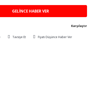
GELİNCE HABER VER
Karşılaştır
Tavsiye Et
Fiyatı Düşünce Haber Ver