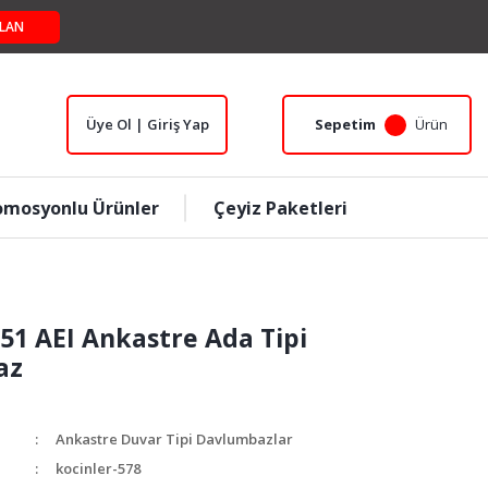
LAN
Üye Ol | Giriş Yap
Sepetim
Ürün
omosyonlu Ürünler
Çeyiz Paketleri
 51 AEI Ankastre Ada Tipi
az
Ankastre Duvar Tipi Davlumbazlar
kocinler-578