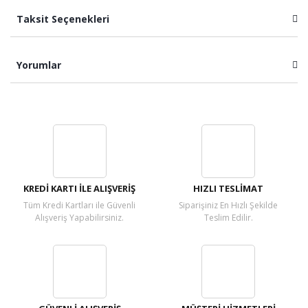
Taksit Seçenekleri
Yorumlar
Bu ürüne ilk yorumu siz yapın!
Yorum Yaz
KREDİ KARTI İLE ALIŞVERİŞ
HIZLI TESLİMAT
Tüm Kredi Kartları ile Güvenli
Siparişiniz En Hızlı Şekilde
Alışveriş Yapabilirsiniz.
Teslim Edilir.