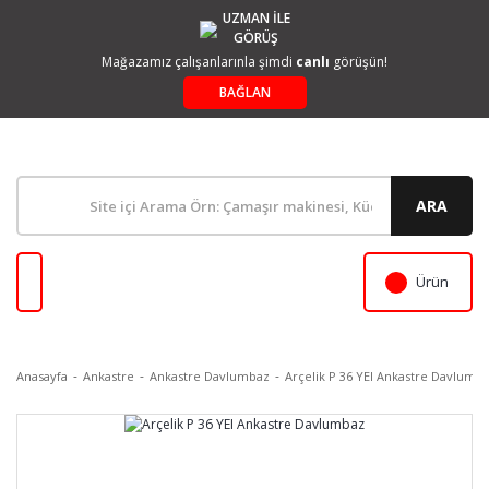
UZMAN İLE
GÖRÜŞ
Mağazamız çalışanlarınla şimdi
canlı
görüşün!
BAĞLAN
ARA
Ürün
Anasayfa
Ankastre
Ankastre Davlumbaz
Arçelik P 36 YEI Ankastre Davlumb