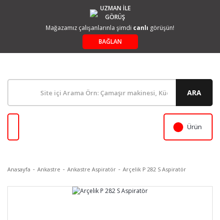
UZMAN İLE
GÖRÜŞ
Mağazamız çalışanlarınla şimdi
canlı
görüşün!
BAĞLAN
ARA
Ürün
Anasayfa
Ankastre
Ankastre Aspiratör
Arçelik P 282 S Aspiratör