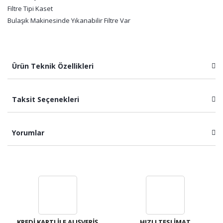
Filtre Tipi Kaset
Bulaşık Makinesinde Yıkanabilir Filtre Var
Ürün Teknik Özellikleri
Taksit Seçenekleri
Yorumlar
Bu ürüne ilk yorumu siz yapın!
Yorum Yaz
KREDİ KARTI İLE ALIŞVERİŞ
HIZLI TESLİMAT