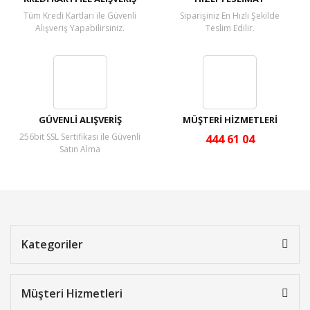
Tüm Kredi Kartları ile Güvenli
Siparişiniz En Hızlı Şekilde
Alışveriş Yapabilirsiniz.
Teslim Edilir.
GÜVENLİ ALIŞVERİŞ
MÜŞTERİ HİZMETLERİ
256bit SSL Sertifikası ile Güvenli
444 61 04
Satın Alma
Kategoriler
Müşteri Hizmetleri