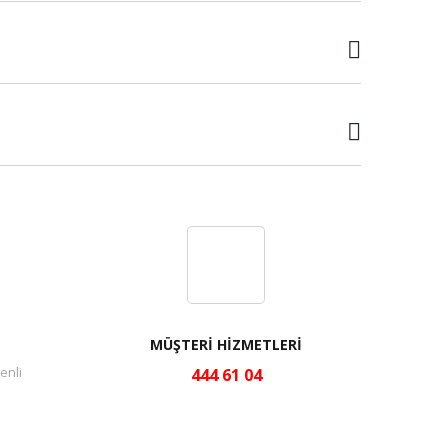
MÜŞTERİ HİZMETLERİ
enli
444 61 04