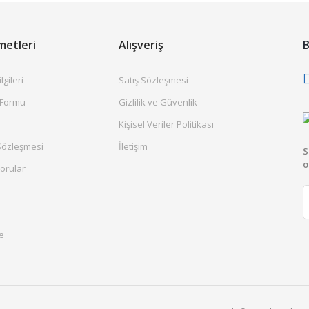
metleri
Alışveriş
B
gileri
Satış Sözleşmesi
 Formu
Gizlilik ve Güvenlik
Kişisel Veriler Politikası
Sözleşmesi
İletişim
S
o
orular
e