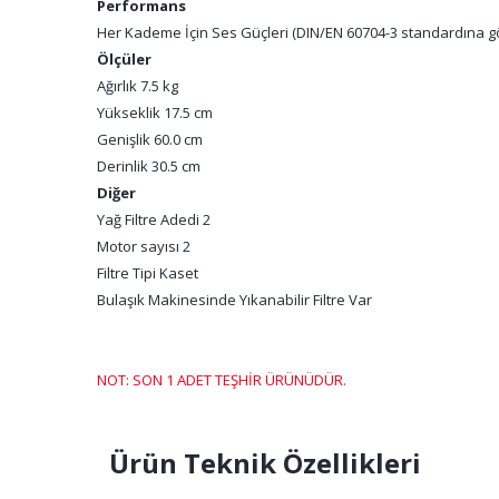
Performans
Her Kademe İçin Ses Güçleri (DIN/EN 60704-3 standardına gö
Ölçüler
Ağırlık 7.5 kg
Yükseklik 17.5 cm
Genişlik 60.0 cm
Derinlik 30.5 cm
Diğer
Yağ Filtre Adedi 2
Motor sayısı 2
Filtre Tipi Kaset
Bulaşık Makinesinde Yıkanabilir Filtre Var
NOT: SON 1 ADET TEŞHİR ÜRÜNÜDÜR.
Ürün Teknik Özellikleri