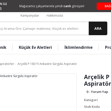
N İLE
Mağazamız çalışanlarınla şimdi
canlı
görüşün!
BAĞ
Ş
Kampanyalar
Hakkımızda
ARA
onik
Küçük Ev Aletleri
İklimlendirme
Pr
piratörler
Arçelik P 180 YI Ankastre Sürgülü Aspiratör
Arçelik P
Aspiratö
0 - Yorum Yap
Kategori
Stok Kodu