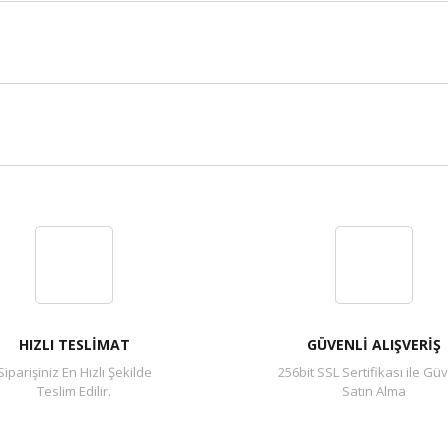
Bu ürüne ilk yorumu siz yapın!
Yorum Yaz
HIZLI TESLİMAT
GÜVENLİ ALIŞVERİŞ
Siparişiniz En Hızlı Şekilde
256bit SSL Sertifikası ile Güv
Teslim Edilir.
Satın Alma