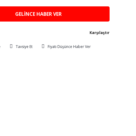
GELİNCE HABER VER
Karşılaştır
Tavsiye Et
Fiyatı Düşünce Haber Ver