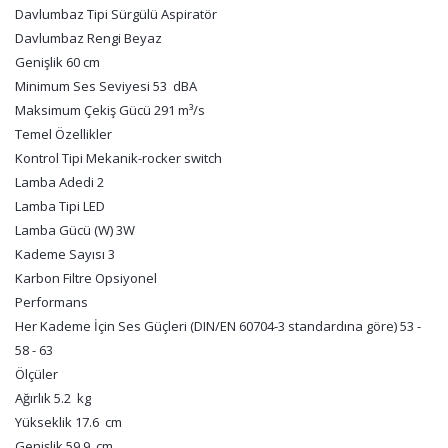
Davlumbaz Tipi Sürgülü Aspiratör
Davlumbaz Rengi Beyaz
Genişlik 60 cm
Minimum Ses Seviyesi 53 dBA
Maksimum Çekiş Gücü 291 m³/s
Temel Özellikler
Kontrol Tipi Mekanik-rocker switch
Lamba Adedi 2
Lamba Tipi LED
Lamba Gücü (W) 3W
Kademe Sayısı 3
Karbon Filtre Opsiyonel
Performans
Her Kademe İçin Ses Güçleri (DIN/EN 60704-3 standardına göre) 53 -
58 - 63
Ölçüler
Ağırlık 5.2 kg
Yükseklik 17.6 cm
Genişlik 59.9 cm