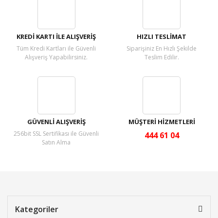
Yorum Yaz
KREDİ KARTI İLE ALIŞVERİŞ
HIZLI TESLİMAT
Tüm Kredi Kartları ile Güvenli
Siparişiniz En Hızlı Şekilde
Alışveriş Yapabilirsiniz.
Teslim Edilir.
GÜVENLİ ALIŞVERİŞ
MÜŞTERİ HİZMETLERİ
256bit SSL Sertifikası ile Güvenli
444 61 04
Satın Alma
Kategoriler