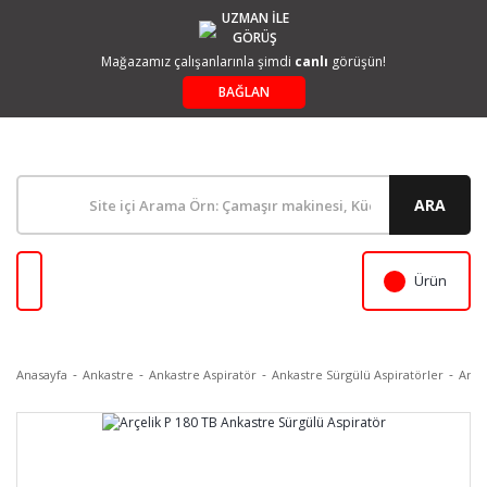
UZMAN İLE
GÖRÜŞ
Mağazamız çalışanlarınla şimdi
canlı
görüşün!
BAĞLAN
ARA
Ürün
Anasayfa
Ankastre
Ankastre Aspiratör
Ankastre Sürgülü Aspiratörler
Arçe