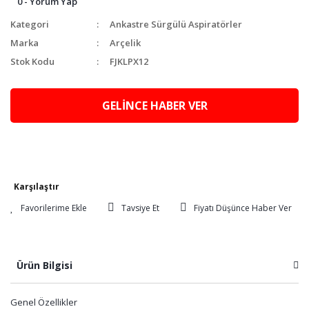
0 - Yorum Yap
Kategori
Ankastre Sürgülü Aspiratörler
Marka
Arçelik
Stok Kodu
FJKLPX12
GELİNCE HABER VER
Karşılaştır
Tavsiye Et
Fiyatı Düşünce Haber Ver
Ürün Bilgisi
Genel Özellikler