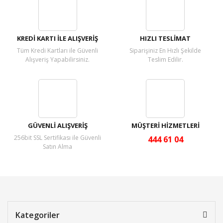
Yorum Yaz
KREDİ KARTI İLE ALIŞVERİŞ
HIZLI TESLİMAT
Tüm Kredi Kartları ile Güvenli
Siparişiniz En Hızlı Şekilde
Alışveriş Yapabilirsiniz.
Teslim Edilir.
GÜVENLİ ALIŞVERİŞ
MÜŞTERİ HİZMETLERİ
256bit SSL Sertifikası ile Güvenli
444 61 04
Satın Alma
Kategoriler