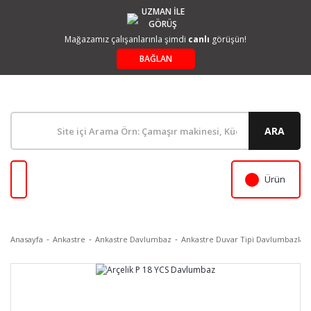
UZMAN İLE
GÖRÜŞ
Mağazamız çalışanlarınla şimdi
canlı
görüşün!
BAĞLAN
ARA
Ürün
Anasayfa
Ankastre
Ankastre Davlumbaz
Ankastre Duvar Tipi Davlumbazlar