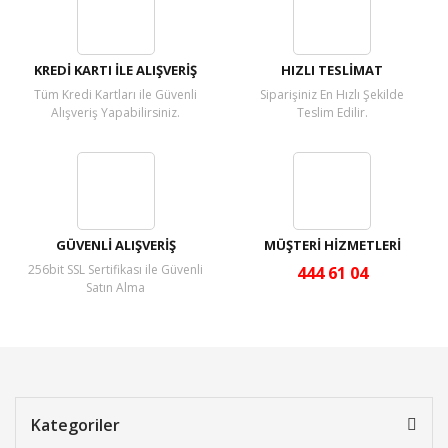
Yorum Yaz
KREDİ KARTI İLE ALIŞVERİŞ
HIZLI TESLİMAT
Tüm Kredi Kartları ile Güvenli
Siparişiniz En Hızlı Şekilde
Alışveriş Yapabilirsiniz.
Teslim Edilir.
GÜVENLİ ALIŞVERİŞ
MÜŞTERİ HİZMETLERİ
256bit SSL Sertifikası ile Güvenli
444 61 04
Satın Alma
Kategoriler