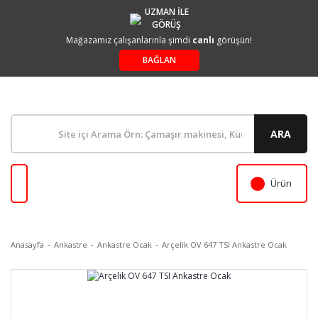
UZMAN İLE
GÖRÜŞ
Mağazamız çalışanlarınla şimdi
canlı
görüşün!
BAĞLAN
ARA
Ürün
Anasayfa
Ankastre
Ankastre Ocak
Arçelik OV 647 TSI Ankastre Ocak