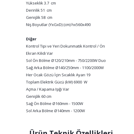
Yükseklik 3.7 cm
Derinlik 51 cm
Genişlik 58 cm
Niş Boyutlar (YxGxD) (cm) hx560x490
Diğer
Kontrol Tipi ve Yeri Dokunmatik Kontrol / Ön
Ekran Kilidi Var
Sol Ön Bölme Ø120/210mm - 750/2200W Duo
Sağ Arka Bölme Ø140/250mm - 1100/2000W
Her Ocak Gözü İçin Sıcaklık Ayarı 19
Toplam Elektrik Gücü (kW) 6900 W
Açma / Kapama Işığı Var
Genişlik 60 cm
Sağ Ön Bölme Ø160mm - 1500W
Sol Arka Bölme Ø140mm - 1200W
Ürün Teknik Özellikleri