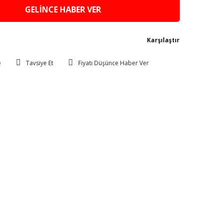
GELİNCE HABER VER
Karşılaştır
Tavsiye Et
Fiyatı Düşünce Haber Ver