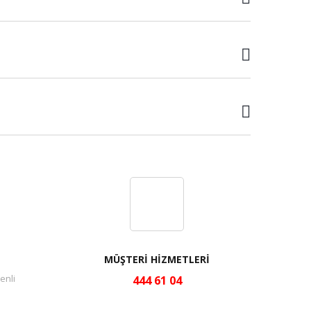
MÜŞTERİ HİZMETLERİ
enli
444 61 04