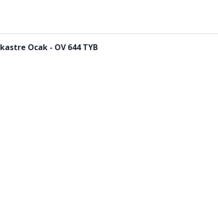
nkastre Ocak - OV 644 TYB