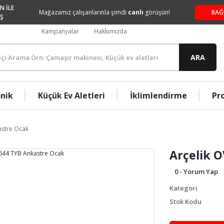
N İLE
Mağazamız çalışanlarınla şimdi
canlı
görüşün!
BAĞ
Ş
Kampanyalar
Hakkımızda
ARA
onik
Küçük Ev Aletleri
İklimlendirme
Pr
astre Ocak
Arçelik 
0 - Yorum Yap
Kategori
Stok Kodu