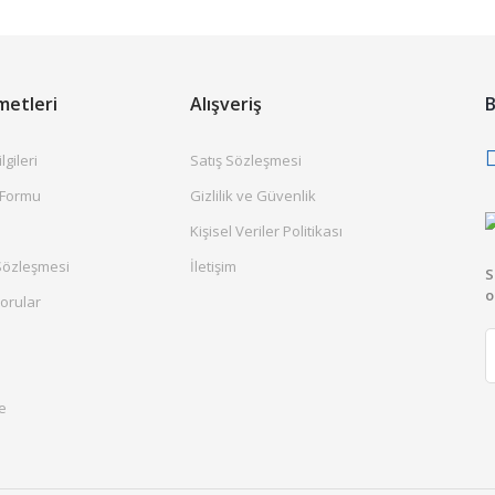
metleri
Alışveriş
B
gileri
Satış Sözleşmesi
 Formu
Gizlilik ve Güvenlik
Kişisel Veriler Politikası
Sözleşmesi
İletişim
S
o
orular
e