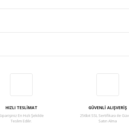
Bu ürüne ilk yorumu siz yapın!
Yorum Yaz
HIZLI TESLİMAT
GÜVENLİ ALIŞVERİŞ
Siparişiniz En Hızlı Şekilde
256bit SSL Sertifikası ile Güv
Teslim Edilir.
Satın Alma