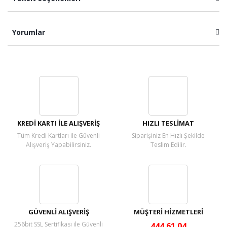
Yorumlar
Bu ürüne ilk yorumu siz yapın!
Yorum Yaz
KREDİ KARTI İLE ALIŞVERİŞ
HIZLI TESLİMAT
Tüm Kredi Kartları ile Güvenli
Siparişiniz En Hızlı Şekilde
Alışveriş Yapabilirsiniz.
Teslim Edilir.
GÜVENLİ ALIŞVERİŞ
MÜŞTERİ HİZMETLERİ
256bit SSL Sertifikası ile Güvenli
444 61 04