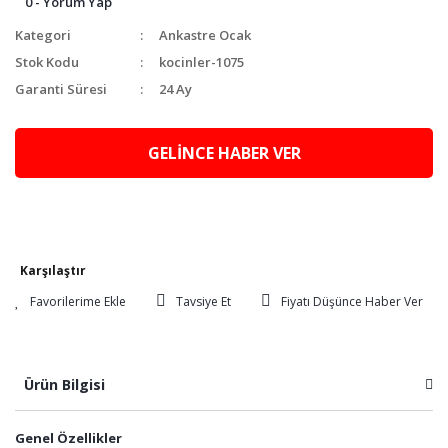
0 - Yorum Yap
Kategori
Ankastre Ocak
Stok Kodu
kocinler-1075
Garanti Süresi
24 Ay
GELİNCE HABER VER
Karşılaştır
Tavsiye Et
Fiyatı Düşünce Haber Ver
Ürün Bilgisi
Genel Özellikler