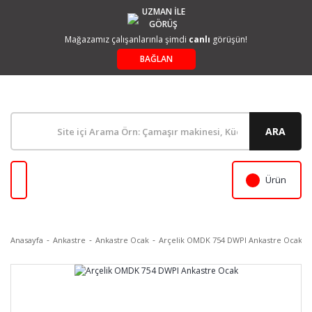
UZMAN İLE
GÖRÜŞ
Mağazamız çalışanlarınla şimdi
canlı
görüşün!
BAĞLAN
ARA
Ürün
Anasayfa
Ankastre
Ankastre Ocak
Arçelik OMDK 754 DWPI Ankastre Ocak