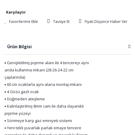
Karşılaştır
Tavsiye Et
Fiyatı Düşünce Haber Ver
Ürün Bilgisi
▪ Genişletilmiş pişirme alanı ile 4 tencereyi aynı
anda kullanma imkanı (28-26-24-22 cm
çaplarında)
▪ 60 cm ocaklarla aynı alana montaj imkanı
▪ 4 Gözü gazlı ocak
▪ Düğmeden ateşleme
▪ Kalınlaştırılmış 8mm cam ile daha dayanıklı
pişirme yüzeyi
▪ Sönmeye karşı gaz emniyeti sistemi
▪ Yeni tekli yuvarlak parlak emaye tencere