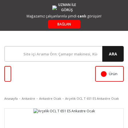
UZMAN İLE
GÖRÜŞ
Mağazamız çalışanlarınla şimdi
canlı
görüşün!
BAĞLAN
ARA
Ürün
Anasayfa
Ankastre
Ankastre Ocak
Arçelik OCL T 651 ES Ankastre Ocak