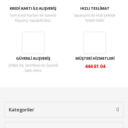
KREDİ KARTI İLE ALIŞVERİŞ
HIZLI TESLİMAT
Tüm Kredi Kartları ile Güvenli
Siparişiniz En Hızlı Şekilde
Alışveriş Yapabilirsiniz.
Teslim Edilir.
GÜVENLİ ALIŞVERİŞ
MÜŞTERİ HİZMETLERİ
256bit SSL Sertifikası ile Güvenli
444 61 04
Satın Alma
Kategoriler