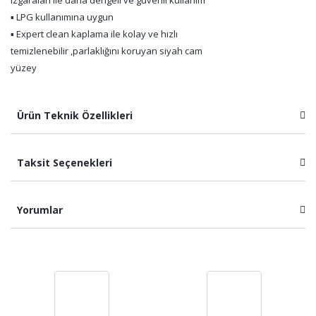
ızgaraları ile daha dengeli ve güvenli kullanım
▪ LPG kullanımına uygun
▪ Expert clean kaplama ile kolay ve hızlı
temizlenebilir ,parlaklığını koruyan siyah cam
yüzey
Ürün Teknik Özellikleri
Taksit Seçenekleri
Yorumlar
Bu ürüne ilk yorumu siz yapın!
Yorum Yaz