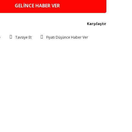
GELİNCE HABER VER
Karşılaştır
Tavsiye Et
Fiyatı Düşünce Haber Ver