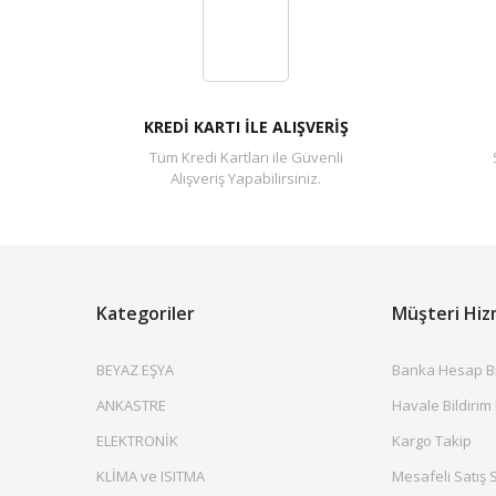
KREDİ KARTI İLE ALIŞVERİŞ
Tüm Kredi Kartları ile Güvenli
Alışveriş Yapabilirsiniz.
Kategoriler
Müşteri Hiz
BEYAZ EŞYA
Banka Hesap Bil
ANKASTRE
Havale Bildirim
ELEKTRONİK
Kargo Takip
KLİMA ve ISITMA
Mesafeli Satış 