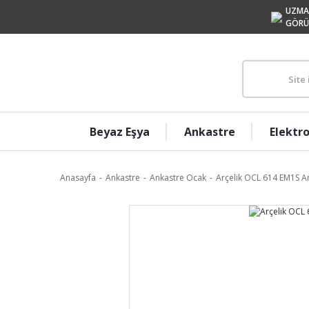
UZMA
GÖRÜ
Beyaz Eşya
Ankastre
Elektr
Anasayfa
Ankastre
Ankastre Ocak
Arçelik OCL 614 EM1S A