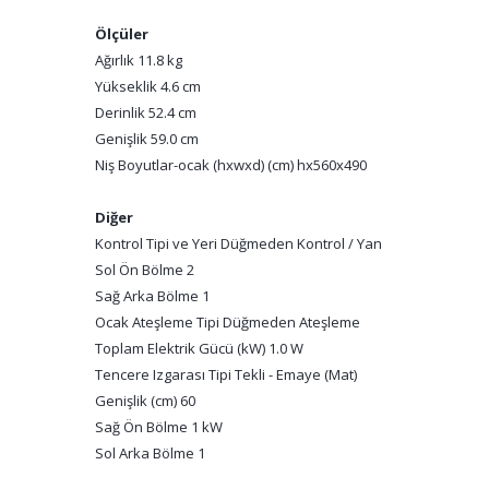
Ölçüler
Ağırlık 11.8 kg
Yükseklik 4.6 cm
Derinlik 52.4 cm
Genişlik 59.0 cm
Niş Boyutlar-ocak (hxwxd) (cm) hx560x490
Diğer
Kontrol Tipi ve Yeri Düğmeden Kontrol / Yan
Sol Ön Bölme 2
Sağ Arka Bölme 1
Ocak Ateşleme Tipi Düğmeden Ateşleme
Toplam Elektrik Gücü (kW) 1.0 W
Tencere Izgarası Tipi Tekli - Emaye (Mat)
Genişlik (cm) 60
Sağ Ön Bölme 1 kW
Sol Arka Bölme 1