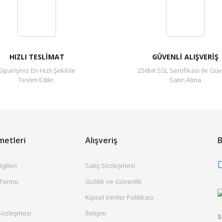
Yorum Yaz
HIZLI TESLİMAT
GÜVENLİ ALIŞVERİŞ
Siparişiniz En Hızlı Şekilde
256bit SSL Sertifikası ile Güv
Teslim Edilir.
Satın Alma
metleri
Alışveriş
B
gileri
Satış Sözleşmesi
 Formu
Gizlilik ve Güvenlik
Kişisel Veriler Politikası
Sözleşmesi
İletişim
S