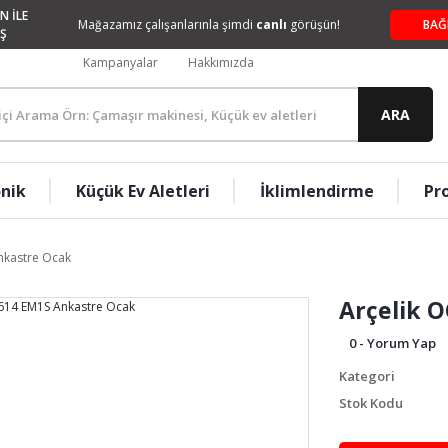
N İLE
Mağazamız çalışanlarınla şimdi
canlı
görüşün!
BAĞ
Ş
Kampanyalar
Hakkımızda
ARA
onik
Küçük Ev Aletleri
İklimlendirme
Pr
nkastre Ocak
Arçelik 
0 - Yorum Yap
Kategori
Stok Kodu