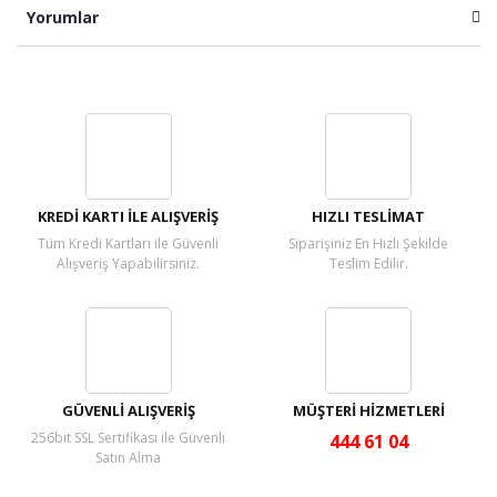
Yorumlar
Bu ürüne ilk yorumu siz yapın!
Yorum Yaz
KREDİ KARTI İLE ALIŞVERİŞ
HIZLI TESLİMAT
Tüm Kredi Kartları ile Güvenli
Siparişiniz En Hızlı Şekilde
Alışveriş Yapabilirsiniz.
Teslim Edilir.
GÜVENLİ ALIŞVERİŞ
MÜŞTERİ HİZMETLERİ
256bit SSL Sertifikası ile Güvenli
444 61 04
Satın Alma