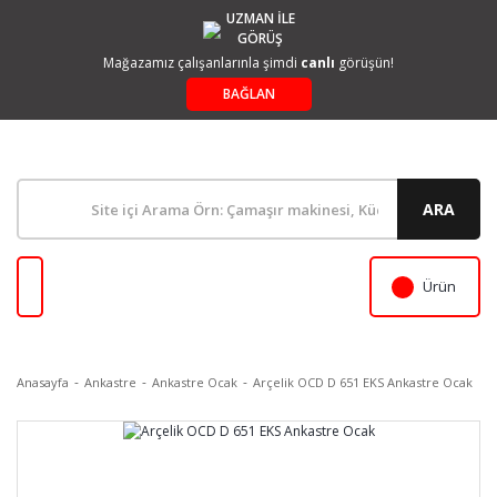
UZMAN İLE
GÖRÜŞ
Mağazamız çalışanlarınla şimdi
canlı
görüşün!
BAĞLAN
ARA
Ürün
Anasayfa
Ankastre
Ankastre Ocak
Arçelik OCD D 651 EKS Ankastre Ocak