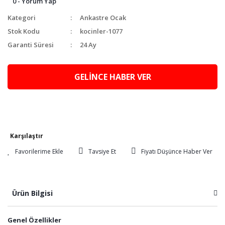
0 - Yorum Yap
Kategori
Ankastre Ocak
Stok Kodu
kocinler-1077
Garanti Süresi
24 Ay
GELİNCE HABER VER
Karşılaştır
Tavsiye Et
Fiyatı Düşünce Haber Ver
Ürün Bilgisi
Genel Özellikler