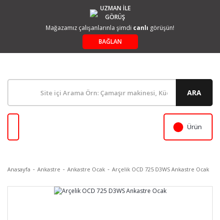
UZMAN İLE
GÖRÜŞ
Mağazamız çalışanlarınla şimdi
canlı
görüşün!
BAĞLAN
ARA
Ürün
Anasayfa
Ankastre
Ankastre Ocak
Arçelik OCD 725 D3WS Ankastre Ocak