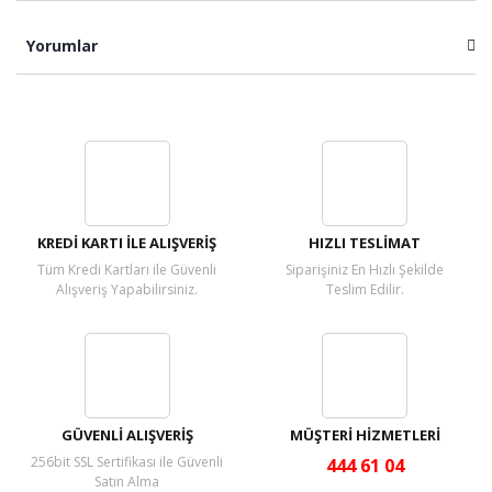
Yorumlar
Bu ürüne ilk yorumu siz yapın!
Yorum Yaz
KREDİ KARTI İLE ALIŞVERİŞ
HIZLI TESLİMAT
Tüm Kredi Kartları ile Güvenli
Siparişiniz En Hızlı Şekilde
Alışveriş Yapabilirsiniz.
Teslim Edilir.
GÜVENLİ ALIŞVERİŞ
MÜŞTERİ HİZMETLERİ
256bit SSL Sertifikası ile Güvenli
444 61 04
Satın Alma