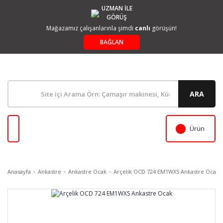
UZMAN İLE
GÖRÜŞ
Mağazamız çalışanlarınla şimdi
canlı
görüşün!
BAĞLAN
ARA
Ürün
Anasayfa
Ankastre
Ankastre Ocak
Arçelik OCD 724 EM1WXS Ankastre Ocak