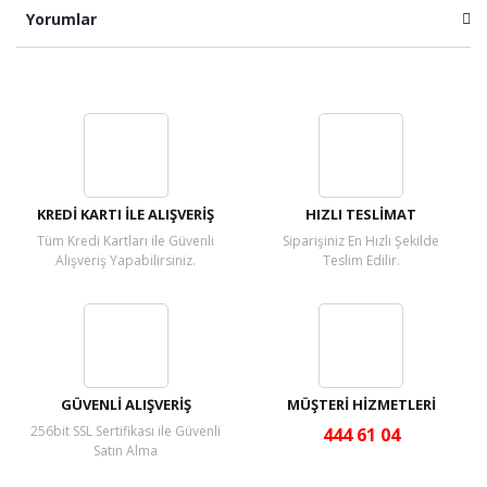
Yorumlar
Bu ürüne ilk yorumu siz yapın!
Yorum Yaz
KREDİ KARTI İLE ALIŞVERİŞ
HIZLI TESLİMAT
Tüm Kredi Kartları ile Güvenli
Siparişiniz En Hızlı Şekilde
Alışveriş Yapabilirsiniz.
Teslim Edilir.
GÜVENLİ ALIŞVERİŞ
MÜŞTERİ HİZMETLERİ
256bit SSL Sertifikası ile Güvenli
444 61 04
Satın Alma