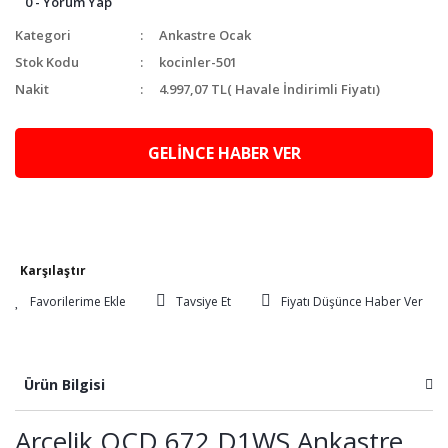
0 - Yorum Yap
Kategori
Ankastre Ocak
Stok Kodu
kocinler-501
Nakit
4.997,07 TL
( Havale İndirimli Fiyatı)
GELİNCE HABER VER
Karşılaştır
Tavsiye Et
Fiyatı Düşünce Haber Ver
Ürün Bilgisi
Arçelik OCD 672 D1WS Ankastre