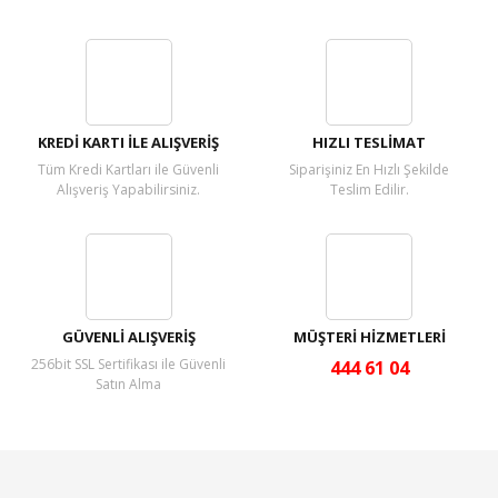
Bu ürüne ilk yorumu siz yapın!
Yorum Yaz
KREDİ KARTI İLE ALIŞVERİŞ
HIZLI TESLİMAT
Tüm Kredi Kartları ile Güvenli
Siparişiniz En Hızlı Şekilde
Alışveriş Yapabilirsiniz.
Teslim Edilir.
GÜVENLİ ALIŞVERİŞ
MÜŞTERİ HİZMETLERİ
256bit SSL Sertifikası ile Güvenli
444 61 04
Satın Alma