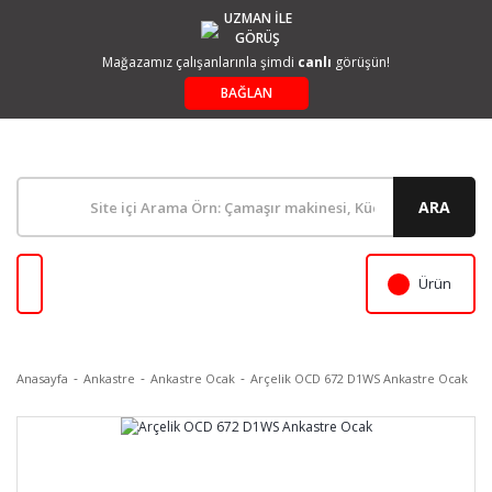
UZMAN İLE
GÖRÜŞ
Mağazamız çalışanlarınla şimdi
canlı
görüşün!
BAĞLAN
ARA
Ürün
Anasayfa
Ankastre
Ankastre Ocak
Arçelik OCD 672 D1WS Ankastre Ocak