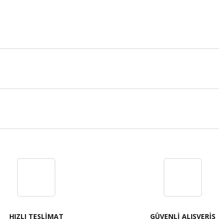
Bu ürüne ilk yorumu siz yapın!
Yorum Yaz
HIZLI TESLİMAT
GÜVENLİ ALIŞVERİŞ