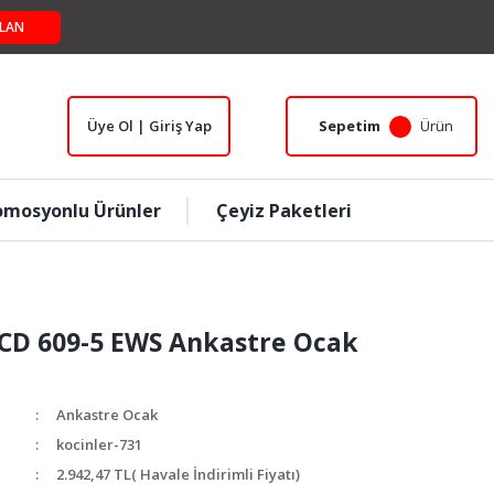
LAN
Üye Ol | Giriş Yap
Sepetim
Ürün
omosyonlu Ürünler
Çeyiz Paketleri
OCD 609-5 EWS Ankastre Ocak
Ankastre Ocak
kocinler-731
2.942,47 TL
( Havale İndirimli Fiyatı)