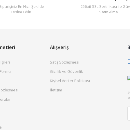
Siparişiniz En Hızlı Şekilde
256bit SSL Sertifikası ile Güv
Teslim Edilir.
Satın Alma
metleri
Alışveriş
B
gileri
Satış Sözleşmesi
 Formu
Gizlilik ve Güvenlik
Kişisel Veriler Politikası
Sözleşmesi
İletişim
S
o
orular
e