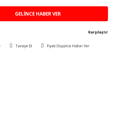
GELİNCE HABER VER
Karşılaştır
Tavsiye Et
Fiyatı Düşünce Haber Ver