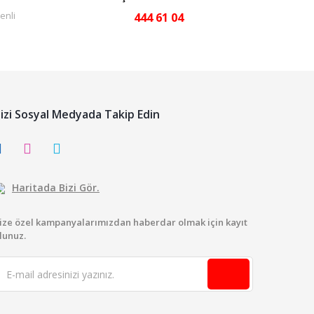
enli
444 61 04
izi Sosyal Medyada Takip Edin
Haritada Bizi Gör.
ize özel kampanyalarımızdan haberdar olmak için kayıt
lunuz.