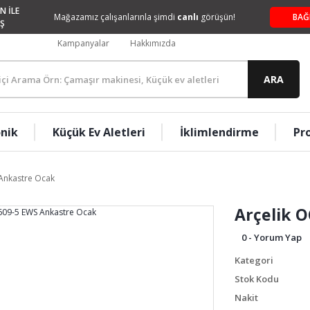
N İLE
Mağazamız çalışanlarınla şimdi
canlı
görüşün!
BAĞ
Ş
Kampanyalar
Hakkımızda
ARA
onik
Küçük Ev Aletleri
İklimlendirme
Pr
Ankastre Ocak
Arçelik 
0 - Yorum Yap
Kategori
Stok Kodu
Nakit