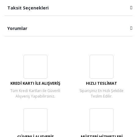
Taksit Seçenekleri
Yorumlar
Bu ürüne ilk yorumu siz yapın!
Yorum Yaz
KREDİ KARTI İLE ALIŞVERİŞ
HIZLI TESLİMAT
Tüm Kredi Kartları ile Güvenli
Siparişiniz En Hızlı Şekilde
Alışveriş Yapabilirsiniz.
Teslim Edilir.
GÜVENLİ ALIŞVERİŞ
MÜŞTERİ HİZMETLERİ