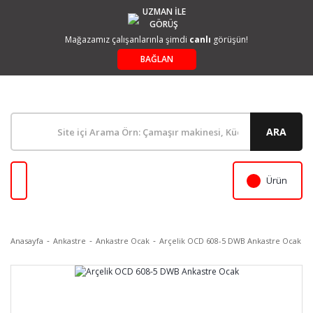
UZMAN İLE
GÖRÜŞ
Mağazamız çalışanlarınla şimdi
canlı
görüşün!
BAĞLAN
ARA
Ürün
Anasayfa
Ankastre
Ankastre Ocak
Arçelik OCD 608-5 DWB Ankastre Ocak