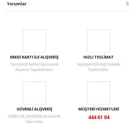
Yorumlar
Bu ürüne ilk yorumu siz yapın!
Yorum Yaz
KREDİ KARTI İLE ALIŞVERİŞ
HIZLI TESLİMAT
Tüm Kredi Kartları ile Güvenli
Siparişiniz En Hızlı Şekilde
Alışveriş Yapabilirsiniz.
Teslim Edilir.
GÜVENLİ ALIŞVERİŞ
MÜŞTERİ HİZMETLERİ
256bit SSL Sertifikası ile Güvenli
444 61 04
Satın Alma