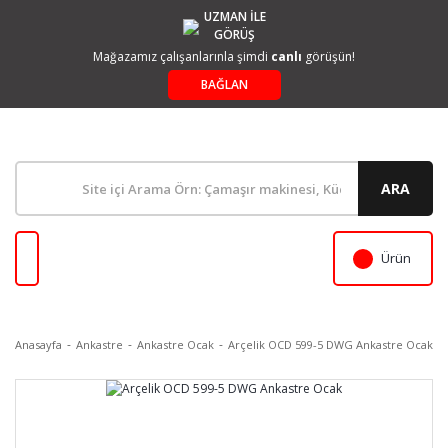
UZMAN İLE
GÖRÜŞ
Mağazamız çalışanlarınla şimdi
canlı
görüşün!
BAĞLAN
ARA
Ürün
Anasayfa
Ankastre
Ankastre Ocak
Arçelik OCD 599-5 DWG Ankastre Ocak