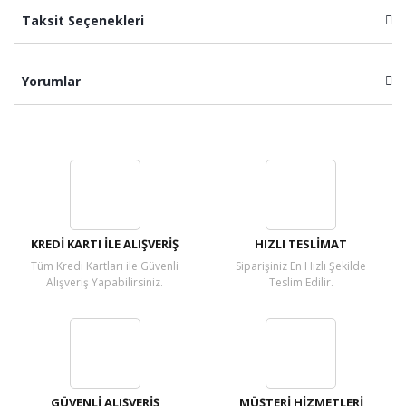
Taksit Seçenekleri
Yorumlar
Bu ürüne ilk yorumu siz yapın!
Yorum Yaz
KREDİ KARTI İLE ALIŞVERİŞ
HIZLI TESLİMAT
Tüm Kredi Kartları ile Güvenli
Siparişiniz En Hızlı Şekilde
Alışveriş Yapabilirsiniz.
Teslim Edilir.
GÜVENLİ ALIŞVERİŞ
MÜŞTERİ HİZMETLERİ