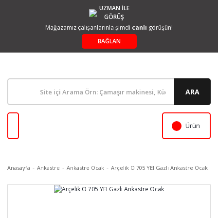
UZMAN İLE
GÖRÜŞ
Mağazamız çalışanlarınla şimdi
canlı
görüşün!
BAĞLAN
ARA
Ürün
Anasayfa
Ankastre
Ankastre Ocak
Arçelik O 705 YEI Gazlı Ankastre Ocak