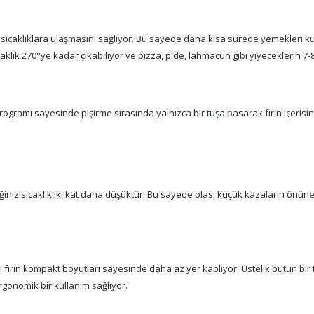
üksek sıcaklıklara ulaşmasını sağlıyor. Bu sayede daha kısa sürede yemekleri
klık 270°ye kadar çıkabiliyor ve pizza, pide, lahmacun gibi yiyeceklerin 7-
rogramı sayesinde pişirme sırasında yalnızca bir tuşa basarak fırın içerisi
iz sıcaklık iki kat daha düşüktür. Bu sayede olası küçük kazaların önüne g
ırın kompakt boyutları sayesinde daha az yer kaplıyor. Üstelik bütün bir ta
gonomik bir kullanım sağlıyor.