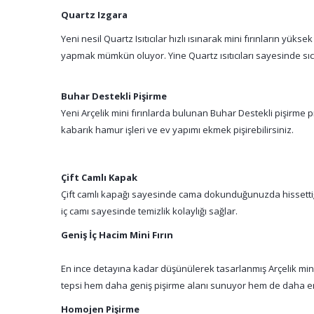
Quartz Izgara
Yeni nesil Quartz Isıtıcılar hızlı ısınarak mini fırınların y
yapmak mümkün oluyor. Yine Quartz ısıtıcıları sayesinde sıca
Buhar Destekli Pişirme
Yeni Arçelik mini fırınlarda bulunan Buhar Destekli pişirme p
kabarık hamur işleri ve ev yapımı ekmek pişirebilirsiniz.
Çift Camlı Kapak
Çift camlı kapağı sayesinde cama dokunduğunuzda hissettiğin
iç camı sayesinde temizlik kolaylığı sağlar.
Geniş İç Hacim Mini Fırın
En ince detayına kadar düşünülerek tasarlanmış Arçelik mini f
tepsi hem daha geniş pişirme alanı sunuyor hem de daha er
Homojen Pişirme