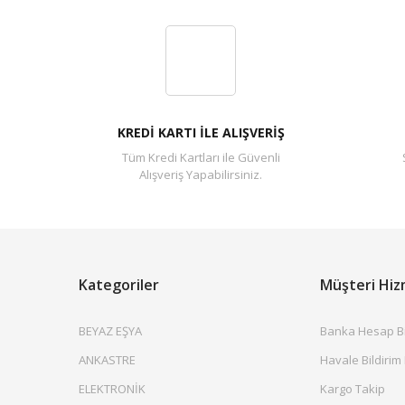
KREDİ KARTI İLE ALIŞVERİŞ
Tüm Kredi Kartları ile Güvenli
Alışveriş Yapabilirsiniz.
Kategoriler
Müşteri Hiz
BEYAZ EŞYA
Banka Hesap Bil
ANKASTRE
Havale Bildirim
ELEKTRONİK
Kargo Takip