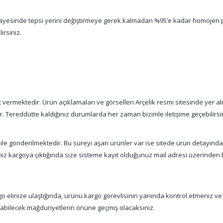
an sayesinde tepsi yerini değiştirmeye gerek kalmadan %95’e kadar homojen p
irsiniz.
vermektedir. Ürün açıklamaları ve görselleri Arçelik resmi sitesinde yer alm
tır. Tereddütte kaldığınız durumlarda her zaman bizimle iletişime geçebilirsi
 ile gönderilmektedir. Bu süreyi aşan ürünler var ise sitede ürün detayınd
şiniz kargoya çıktığında size sisteme kayıt olduğunuz mail adresi üzerinde
 elinize ulaştığında, ürünü kargo görevlisinin yanında kontrol etmeniz ve
nabilecek mağduriyetlerin önüne geçmiş olacaksınız.