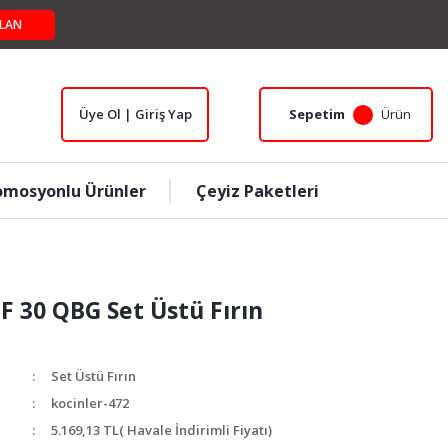
LAN
Üye Ol | Giriş Yap
Sepetim
Ürün
omosyonlu Ürünler
Çeyiz Paketleri
F 30 QBG Set Üstü Fırın
Set Üstü Fırın
kocinler-472
5.169,13 TL
( Havale İndirimli Fiyatı)