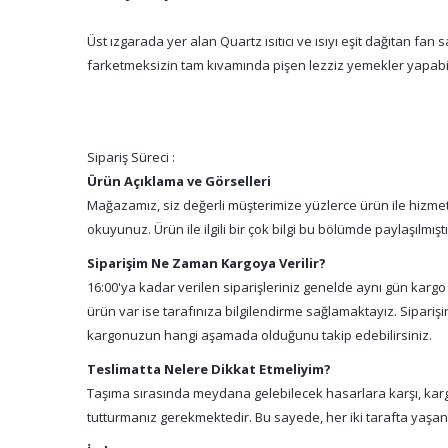
Üst ızgarada yer alan Quartz ısıtıcı ve ısıyı eşit dağıtan f
farketmeksizin tam kıvamında pişen lezziz yemekler yapabil
Sipariş Süreci :
Ürün Açıklama ve Görselleri
Mağazamız, siz değerli müşterimize yüzlerce ürün ile hizmet 
okuyunuz. Ürün ile ilgili bir çok bilgi bu bölümde paylaşılmış
Siparişim Ne Zaman Kargoya Verilir?
16:00'ya kadar verilen siparişleriniz genelde aynı gün kargo
ürün var ise tarafınıza bilgilendirme sağlamaktayız. Sipari
kargonuzun hangi aşamada olduğunu takip edebilirsiniz.
Teslimatta Nelere Dikkat Etmeliyim?
Taşıma sırasında meydana gelebilecek hasarlara karşı, kargo
tutturmanız gerekmektedir. Bu sayede, her iki tarafta yaşa