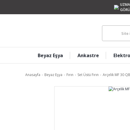
UZMA
GÖRÜ
Beyaz Eşya
Ankastre
Elektr
Anasayfa
Beyaz Eşya
Fırın
Set Üstü Fırın
Arçelik MF 30 QB