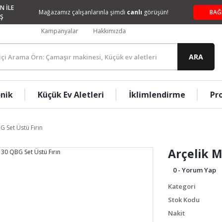
N İLE
Mağazamız çalışanlarınla şimdi
canlı
görüşün!
BAĞ
Ş
Kampanyalar
Hakkımızda
ARA
onik
Küçük Ev Aletleri
İklimlendirme
Pr
G Set Üstü Fırın
Arçelik M
0 - Yorum Yap
Kategori
Stok Kodu
Nakit