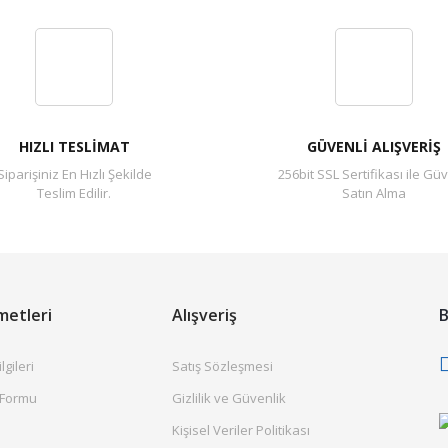
Bu ürüne ilk yorumu siz yapın!
Yorum Yaz
HIZLI TESLİMAT
GÜVENLİ ALIŞVERİŞ
Siparişiniz En Hızlı Şekilde
256bit SSL Sertifikası ile Güv
Teslim Edilir.
Satın Alma
metleri
Alışveriş
B
gileri
Satış Sözleşmesi
 Formu
Gizlilik ve Güvenlik
Kişisel Veriler Politikası