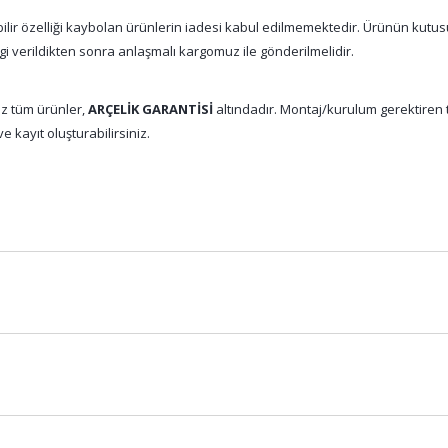
abilir özelliği kaybolan ürünlerin iadesi kabul edilmemektedir. Ürünün kutu
gi verildikten sonra anlaşmalı kargomuz ile gönderilmelidir.
z tüm ürünler,
ARÇELİK GARANTİSİ
altındadır. Montaj/kurulum gerektiren tü
e kayıt oluşturabilirsiniz.