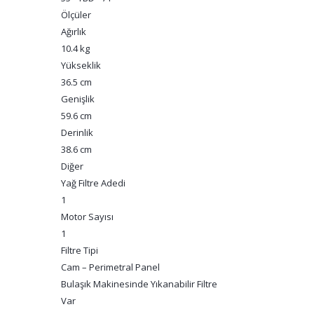
Ölçüler
Ağırlık
10.4 kg
Yükseklik
36.5 cm
Genişlik
59.6 cm
Derinlik
38.6 cm
Diğer
Yağ Filtre Adedi
1
Motor Sayısı
1
Filtre Tipi
Cam – Perimetral Panel
Bulaşık Makinesinde Yıkanabilir Filtre
Var