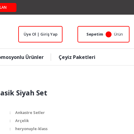
LAN
Üye Ol | Giriş Yap
Sepetim
Ürün
omosyonlu Ürünler
Çeyiz Paketleri
lasik Siyah Set
Ankastre Setler
Arçelik
heryonuyle-klass