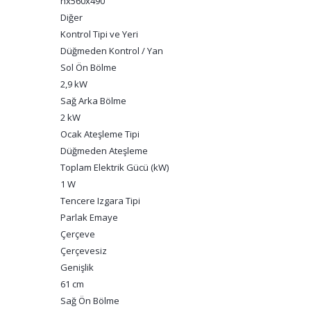
hx560x490
Diğer
Kontrol Tipi ve Yeri
Düğmeden Kontrol / Yan
Sol Ön Bölme
2,9 kW
Sağ Arka Bölme
2 kW
Ocak Ateşleme Tipi
Düğmeden Ateşleme
Toplam Elektrik Gücü (kW)
1 W
Tencere Izgara Tipi
Parlak Emaye
Çerçeve
Çerçevesiz
Genişlik
61 cm
Sağ Ön Bölme