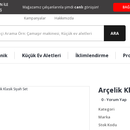
N İLE
Mağazamız çalışanlarınla şimdi
canlı
görüşün!
BAĞ
Ş
Kampanyalar
Hakkımızda
ARA
onik
Küçük Ev Aletleri
İklimlendirme
Pr
Arçelik K
0 - Yorum Yap
Kategori
Marka
Stok Kodu