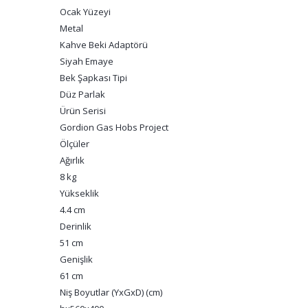
Ocak Yüzeyi
Metal
Kahve Beki Adaptörü
Siyah Emaye
Bek Şapkası Tipi
Düz Parlak
Ürün Serisi
Gordion Gas Hobs Project
Ölçüler
Ağırlık
8 kg
Yükseklik
4.4 cm
Derinlik
51 cm
Genişlik
61 cm
Niş Boyutlar (YxGxD) (cm)