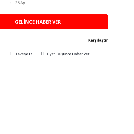
36 Ay
GELİNCE HABER VER
Karşılaştır
Tavsiye Et
Fiyatı Düşünce Haber Ver