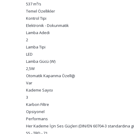
537 m³/s
Temel Özellikler
Kontrol Tipi
Elektronik - Dokunmatik
Lamba Adedi
2
Lamba Tipi
LED
Lamba Gücü (W)
2,5W
Otomatik Kapanma Özelliği
Var
Kademe Sayısı
3
Karbon Filtre
Opsiyonel
Performans
Her Kademe İçin Ses Güçleri (DIN/EN 60704-3 standardına g
55 - TBD - 71