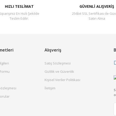
HIZLI TESLİMAT
GÜVENLİ ALIŞVERİŞ
Siparişiniz En Hızlı Şekilde
256bit SSL Sertifikası ile Güv
Teslim Edilir.
Satın Alma
metleri
Alışveriş
B
gileri
Satış Sözleşmesi
 Formu
Gizlilik ve Güvenlik
Kişisel Veriler Politikası
Sözleşmesi
İletişim
S
o
orular