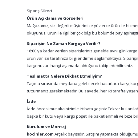
Sipariş Süreci
Ürün Açıklama ve Görselleri
Mağazamız, siz değerli müşterimize yüzlerce ürün ile hizmet 
okuyunuz. Ürün ile ilgili bir çok bilgi bu bölümde paylaşılmış
Siparişim Ne Zaman Kargoya Verilir?
16:00'ya kadar verilen siparişleriniz genelde aynı gün kargo
ürün var ise tarafınıza bilgilendirme sağlamaktayız. Sipari
kargonuzun hangi aşamada olduğunu takip edebilirsiniz.
Teslimatta Nelere Dikkat Etmeliyim?
Taşıma sırasında meydana gelebilecek hasarlara karşı, kargo
tutturmanız gerekmektedir. Bu sayede, her iki tarafta yaşa
İade
İade öncesi mutlaka bizimle irtibata geçiniz.Tekrar kullanıl
başka bir kutu veya kargo poşeti ile paketlenmeli ve bize bil
Kurulum ve Montaj
kocinler.com
Arçelik bayisidir. Satışını yapmakta olduğumu