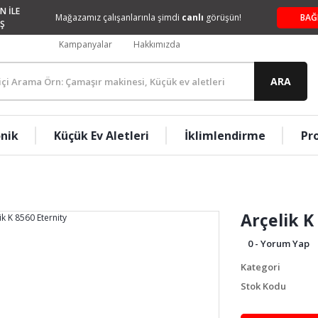
N İLE
Mağazamız çalışanlarınla şimdi
canlı
görüşün!
BAĞ
Ş
Kampanyalar
Hakkımızda
ARA
onik
Küçük Ev Aletleri
İklimlendirme
Pr
Arçelik K
0 - Yorum Yap
Kategori
Stok Kodu