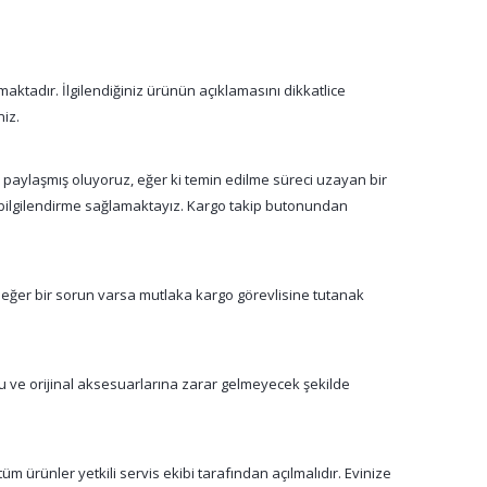
aktadır. İlgilendiğiniz ürünün açıklamasını dikkatlice
niz.
a paylaşmış oluyoruz, eğer ki temin edilme süreci uzayan bir
n bilgilendirme sağlamaktayız. Kargo takip butonundan
 eğer bir sorun varsa mutlaka kargo görevlisine tutanak
su ve orijinal aksesuarlarına zarar gelmeyecek şekilde
m ürünler yetkili servis ekibi tarafından açılmalıdır. Evinize