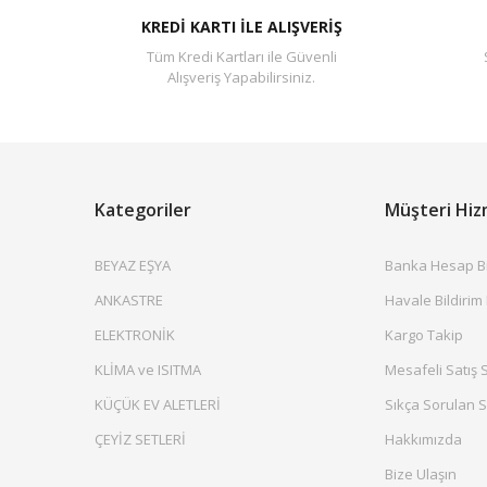
KREDİ KARTI İLE ALIŞVERİŞ
Tüm Kredi Kartları ile Güvenli
Alışveriş Yapabilirsiniz.
Kategoriler
Müşteri Hiz
BEYAZ EŞYA
Banka Hesap Bil
ANKASTRE
Havale Bildirim
ELEKTRONİK
Kargo Takip
KLİMA ve ISITMA
Mesafeli Satış 
KÜÇÜK EV ALETLERİ
Sıkça Sorulan S
ÇEYİZ SETLERİ
Hakkımızda
Bize Ulaşın