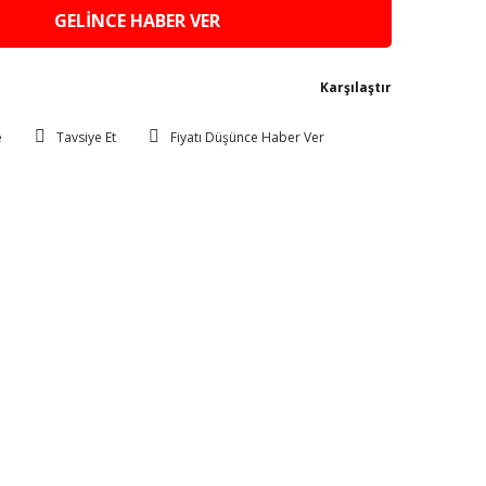
GELİNCE HABER VER
Karşılaştır
Tavsiye Et
Fiyatı Düşünce Haber Ver