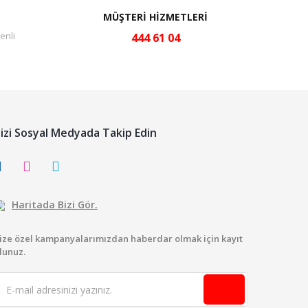
MÜŞTERİ HİZMETLERİ
enli
444 61 04
izi Sosyal Medyada Takip Edin
Haritada Bizi Gör.
ize özel kampanyalarımızdan haberdar olmak için kayıt
lunuz.