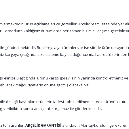
vermektedir. Ürün açıklamaları ve görselleri Arçelik resmi sitesinde yer alm
tır. Tereddütte kaldığınız durumlarda her zaman bizimle iletişime geçebilirsi
 ile gönderilmektedir. Bu süreyi aşan ürünler var ise sitede ürün detayınd
şiniz kargoya çıktığında size sisteme kayıt olduğunuz mail adresi üzerinde
 elinize ulaştığında, ürünü kargo görevlisinin yanında kontrol etmeniz ve
nabilecek mağduriyetlerin önüne geçmiş olacaksınız.
abilir özelliği kaybolan ürünlerin iadesi kabul edilmemektedir. Ürünün kutu
gi verildikten sonra anlaşmalı kargomuz ile gönderilmelidir.
z tüm ürünler,
ARÇELİK GARANTİSİ
altındadır. Montaj/kurulum gerektiren tü