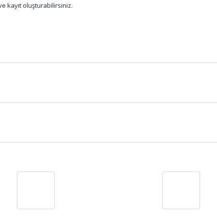
e kayıt oluşturabilirsiniz.
Bu ürüne ilk yorumu siz yapın!
Yorum Yaz