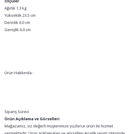
Ölçüler
Ağırlık 1.3 kg
Yükseklik 23.5 cm
Derinlik 6.0 cm
Genişlik 6.0 cm
Ürün Hakkında :
Sipariş Süreci
Ürün Açıklama ve Görselleri
Mağazamız, siz değerli müşterimize yüzlerce ürün ile hizmet
vermektedir. Ürün açıklamaları ve görselleri Arçelik resmi sitesinde