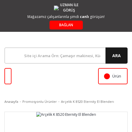
UZMAN İLE
GÖRÜŞ
Mağazamız çalışanlarınla şimdi
canlı
görüşün!
BAĞLAN
ARA
Ürün
Anasayfa
Promosyonlu Ürünler
Arçelik K 8520 Eternity El Blenderı