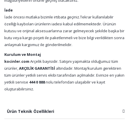
mağduriyetlerin önüne geçmiş olacaksınız.
İade
İade öncesi mutlaka bizimle irtibata geçiniz.Tekrar kullanılabilir
özelliği kaybolan ürünlerin iadesi kabul edilmemektedir. Ürünün
kutusu ve orijinal aksesuarlarına zarar gelmeyecek şekilde başka bir
kutu veya kargo poşeti ile paketlenmeli ve bize bilgi verildikten sonra
anlaşmalı kargomuz ile gönderilmelidir.
Kurulum ve Montaj
kocinler.com
Arçelik bayisidir. Satışını yapmakta olduğumuz tüm
ürünler,
ARÇELİK GARANTİSİ
altındadır. Montaj/kurulum gerektiren
tüm ürünler yetkili servis ekibi tarafından açılmalıdır. Evinize en yakın
yetkili servise
444 0 888
nolu telefondan ulaşabilir ve kayıt
oluşturabilirsiniz.
Ürün Teknik Özellikleri