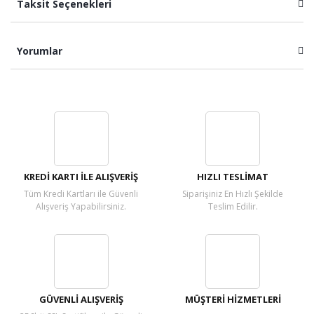
Taksit Seçenekleri
Yorumlar
Bu ürüne ilk yorumu siz yapın!
Yorum Yaz
KREDİ KARTI İLE ALIŞVERİŞ
HIZLI TESLİMAT
Tüm Kredi Kartları ile Güvenli
Siparişiniz En Hızlı Şekilde
Alışveriş Yapabilirsiniz.
Teslim Edilir.
GÜVENLİ ALIŞVERİŞ
MÜŞTERİ HİZMETLERİ