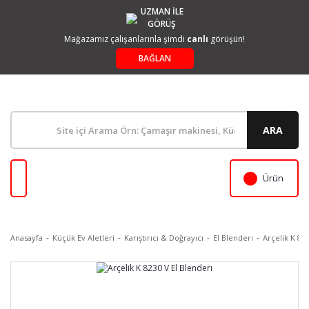
UZMAN İLE
GÖRÜŞ
Mağazamız çalışanlarınla şimdi
canlı
görüşün!
BAĞLAN
ARA
Ürün
Anasayfa
Küçük Ev Aletleri
Karıştırıcı & Doğrayıcı
El Blenderı
Arçelik K 82