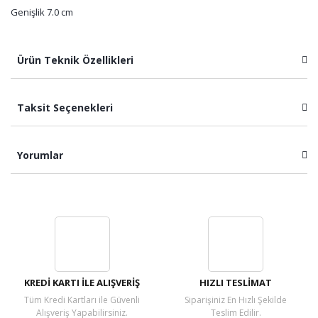
Genişlik 7.0 cm
Ürün Teknik Özellikleri
Taksit Seçenekleri
Yorumlar
Bu ürüne ilk yorumu siz yapın!
Yorum Yaz
KREDİ KARTI İLE ALIŞVERİŞ
HIZLI TESLİMAT
Tüm Kredi Kartları ile Güvenli
Siparişiniz En Hızlı Şekilde
Alışveriş Yapabilirsiniz.
Teslim Edilir.