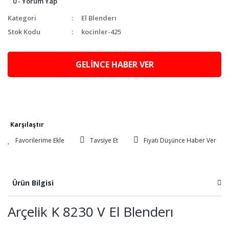
0 - Yorum Yap
Kategori
El Blenderı
Stok Kodu
kocinler-425
GELİNCE HABER VER
Karşılaştır
Tavsiye Et
Fiyatı Düşünce Haber Ver
Ürün Bilgisi
Arçelik K 8230 V El Blenderı