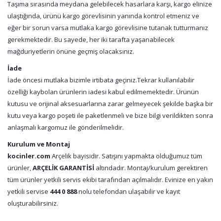
Taşıma sırasında meydana gelebilecek hasarlara karşı, kargo elinize
ulaştığında, ürünü kargo görevlisinin yanında kontrol etmeniz ve
eğer bir sorun varsa mutlaka kargo görevlisine tutanak tutturmanız
gerekmektedir. Bu sayede, her iki tarafta yaşanabilecek
mağduriyetlerin önüne geçmiş olacaksınız.
İade
İade öncesi mutlaka bizimle irtibata geçiniz.Tekrar kullanılabilir
özelliği kaybolan ürünlerin iadesi kabul edilmemektedir. Ürünün
kutusu ve orijinal aksesuarlarına zarar gelmeyecek şekilde başka bir
kutu veya kargo poşeti ile paketlenmeli ve bize bilgi verildikten sonra
anlaşmalı kargomuz ile gönderilmelidir.
Kurulum ve Montaj
kocinler.com
Arçelik bayisidir. Satışını yapmakta olduğumuz tüm
ürünler,
ARÇELİK GARANTİSİ
altındadır. Montaj/kurulum gerektiren
tüm ürünler yetkili servis ekibi tarafından açılmalıdır. Evinize en yakın
yetkili servise
444 0 888
nolu telefondan ulaşabilir ve kayıt
oluşturabilirsiniz.