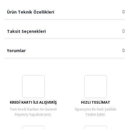
Ürün Teknik Özellikleri
Taksit Seçenekleri
Yorumlar
Bu ürüne ilk yorumu siz yapın!
Yorum Yaz
KREDİ KARTI İLE ALIŞVERİŞ
HIZLI TESLİMAT
Tüm Kredi Kartları ile Güvenli
Siparişiniz En Hızlı Şekilde
Alışveriş Yapabilirsiniz.
Teslim Edilir.