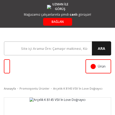
UZMAN İLE
GÖRÜŞ
Mağazamız çalışanlarınla şimdi
canlı
görüşün!
BAĞLAN
ARA
Ürün
Anasayfa
Promosyonlu Ürünler
Arçelik K 8145 VSV İn Love Doğrayıcı