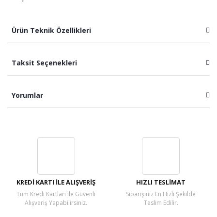
Ürün Teknik Özellikleri
Taksit Seçenekleri
Yorumlar
Bu ürüne ilk yorumu siz yapın!
Yorum Yaz
KREDİ KARTI İLE ALIŞVERİŞ
HIZLI TESLİMAT
Tüm Kredi Kartları ile Güvenli
Siparişiniz En Hızlı Şekilde
Alışveriş Yapabilirsiniz.
Teslim Edilir.