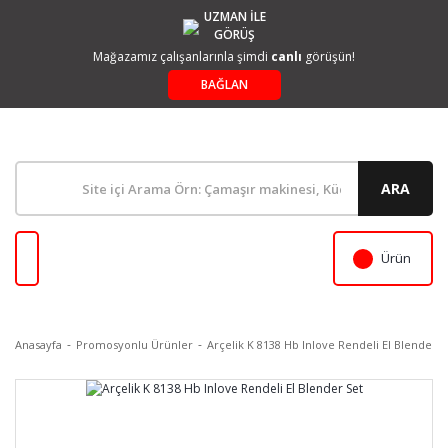
UZMAN İLE
GÖRÜŞ
Mağazamız çalışanlarınla şimdi
canlı
görüşün!
BAĞLAN
ARA
Ürün
Anasayfa
Promosyonlu Ürünler
Arçelik K 8138 Hb Inlove Rendeli El Blender S