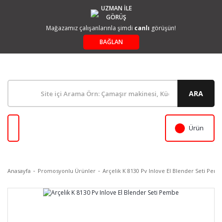
UZMAN İLE
GÖRÜŞ
Mağazamız çalışanlarınla şimdi
canlı
görüşün!
BAĞLAN
ARA
Ürün
Anasayfa
Promosyonlu Ürünler
Arçelik K 8130 Pv Inlove El Blender Seti Pem