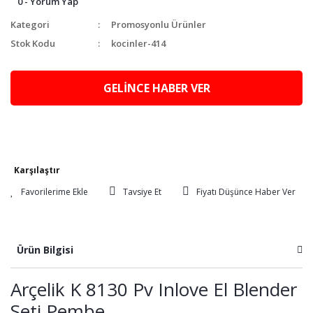
0 - Yorum Yap
Kategori
Promosyonlu Ürünler
Stok Kodu
kocinler-414
GELİNCE HABER VER
Karşılaştır
Tavsiye Et
Fiyatı Düşünce Haber Ver
Ürün Bilgisi
Arçelik K 8130 Pv Inlove El Blender
Seti Pembe