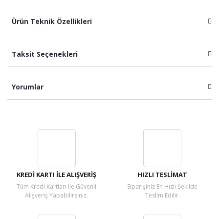
Ürün Teknik Özellikleri
Taksit Seçenekleri
Yorumlar
Bu ürüne ilk yorumu siz yapın!
Yorum Yaz
KREDİ KARTI İLE ALIŞVERİŞ
HIZLI TESLİMAT
Tüm Kredi Kartları ile Güvenli
Siparişiniz En Hızlı Şekilde
Alışveriş Yapabilirsiniz.
Teslim Edilir.