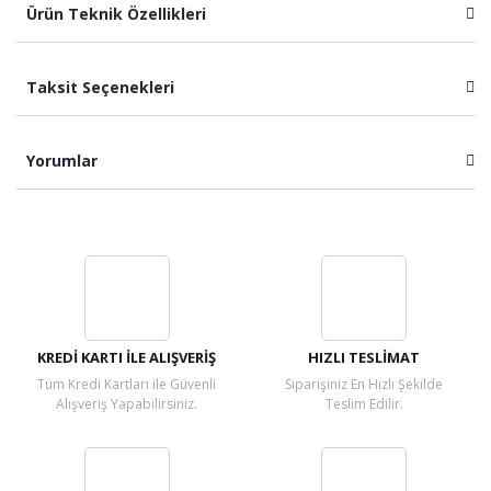
Ürün Teknik Özellikleri
Taksit Seçenekleri
Yorumlar
Bu ürüne ilk yorumu siz yapın!
Yorum Yaz
KREDİ KARTI İLE ALIŞVERİŞ
HIZLI TESLİMAT
Tüm Kredi Kartları ile Güvenli
Siparişiniz En Hızlı Şekilde
Alışveriş Yapabilirsiniz.
Teslim Edilir.