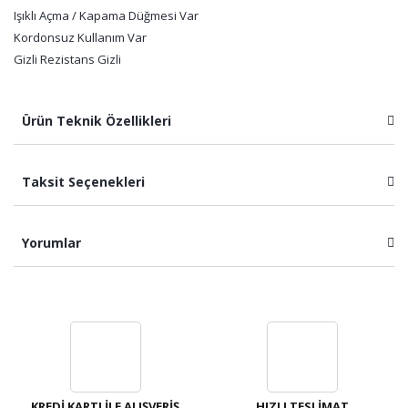
Işıklı Açma / Kapama Düğmesi Var
Kordonsuz Kullanım Var
Gizli Rezistans Gizli
Ürün Teknik Özellikleri
Taksit Seçenekleri
Yorumlar
Bu ürüne ilk yorumu siz yapın!
Yorum Yaz
KREDİ KARTI İLE ALIŞVERİŞ
HIZLI TESLİMAT