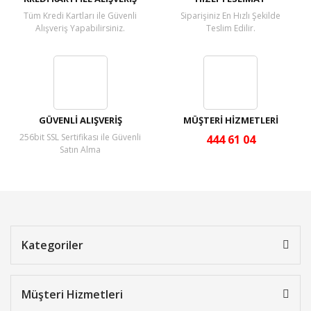
Tüm Kredi Kartları ile Güvenli
Siparişiniz En Hızlı Şekilde
Alışveriş Yapabilirsiniz.
Teslim Edilir.
GÜVENLİ ALIŞVERİŞ
MÜŞTERİ HİZMETLERİ
256bit SSL Sertifikası ile Güvenli
444 61 04
Satın Alma
Kategoriler
Müşteri Hizmetleri