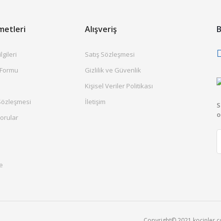
metleri
Alışveriş
B
gileri
Satış Sözleşmesi
 Formu
Gizlilik ve Güvenlik
Kişisel Veriler Politikası
Sözleşmesi
İletişim
S
o
orular
e
Copyright© 2021 kocinler.com