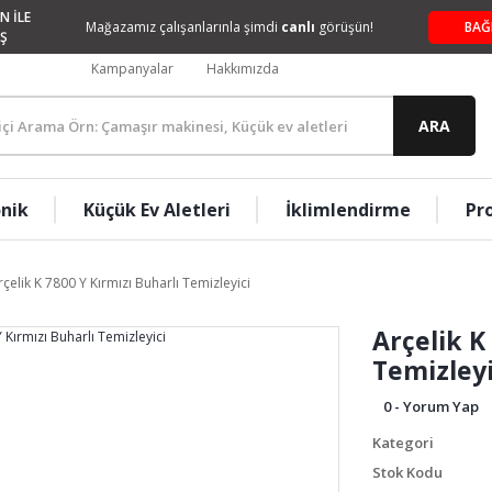
N İLE
Mağazamız çalışanlarınla şimdi
canlı
görüşün!
BAĞ
Ş
Kampanyalar
Hakkımızda
ARA
onik
Küçük Ev Aletleri
İklimlendirme
Pr
rçelik K 7800 Y Kırmızı Buharlı Temizleyici
Arçelik K
Temizleyi
0 - Yorum Yap
Kategori
Stok Kodu