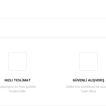
Bu ürüne ilk yorumu siz yapın!
Yorum Yaz
HIZLI TESLİMAT
GÜVENLİ ALIŞVERİŞ
Siparişiniz En Hızlı Şekilde
256bit SSL Sertifikası ile Güv
Teslim Edilir.
Satın Alma