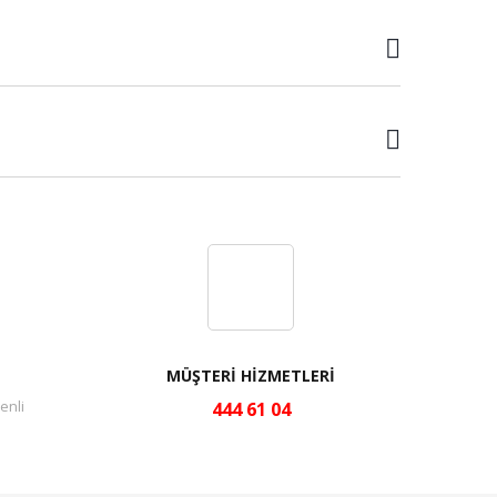
MÜŞTERİ HİZMETLERİ
enli
444 61 04