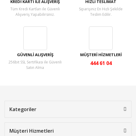
KREDİ KARTI İLE ALIŞVERİŞ
HIZLI TESLİMAT
Tüm Kredi Kartları ile Güvenli
Siparişiniz En Hızlı Şekilde
Alışveriş Yapabilirsiniz.
Teslim Edilir.
GÜVENLİ ALIŞVERİŞ
MÜŞTERİ HİZMETLERİ
256bit SSL Sertifikası ile Güvenli
444 61 04
Satın Alma
Kategoriler
Müşteri Hizmetleri