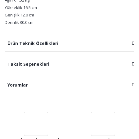
Ağırlık 1.52 kg
Yükseklik 16.5 cm
Genişlik 12.0 cm
Derinlik 30.0 cm
Ürün Teknik Özellikleri
Taksit Seçenekleri
Yorumlar
Bu ürüne ilk yorumu siz yapın!
Yorum Yaz