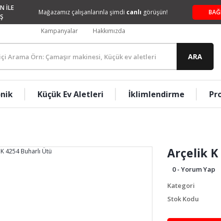
N İLE
Mağazamız çalışanlarınla şimdi
canlı
görüşün!
BAĞ
Ş
Kampanyalar
Hakkımızda
ARA
onik
Küçük Ev Aletleri
İklimlendirme
Pr
Arçelik K
0 - Yorum Yap
Kategori
Stok Kodu