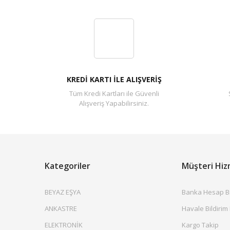
KREDİ KARTI İLE ALIŞVERİŞ
Tüm Kredi Kartları ile Güvenli
Alışveriş Yapabilirsiniz.
Kategoriler
Müşteri Hiz
BEYAZ EŞYA
Banka Hesap Bil
ANKASTRE
Havale Bildirim
ELEKTRONİK
Kargo Takip