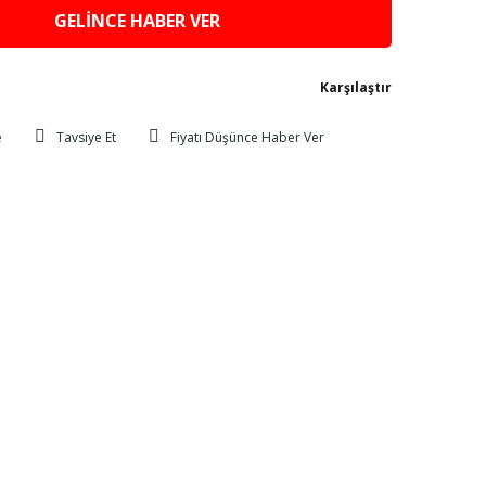
GELİNCE HABER VER
Karşılaştır
Tavsiye Et
Fiyatı Düşünce Haber Ver