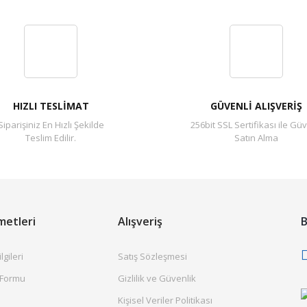
Bu ürüne ilk yorumu siz yapın!
Yorum Yaz
HIZLI TESLİMAT
GÜVENLİ ALIŞVERİŞ
Siparişiniz En Hızlı Şekilde
256bit SSL Sertifikası ile Güv
Teslim Edilir.
Satın Alma
metleri
Alışveriş
B
gileri
Satış Sözleşmesi
 Formu
Gizlilik ve Güvenlik
Kişisel Veriler Politikası